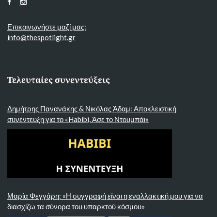
Επικοινωνήστε μαζί μας:
info@thespotlight.gr
Τελευταίες συνεντεύξεις
Δημήτρης Πανανάκης & Νικόλας Άδαμ: Αποκλειστική
συνέντευξη για το «Habibi, Άσε το Ντουμπάι»
Μαρία Φεγγάρη: «Η συγγραφή είναι η εναλλακτική μου για να
διασχίζω τα σύνορα του υπαρκτού κόσμου»