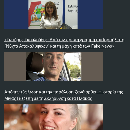
«Σωτήρης Σκουλούδης: Από την πρώτη γραμμή του Ισραήλ στη
“Νύχτα Αποκαλύψεων” και τη μάχη κατά των Fake News»
Από την τύφλωση και την παράλυση, ξανά όρθια: Η ιστορία της
Μίνας Γκεζέπη με τη Σκλήρυνση κατά Πλάκας