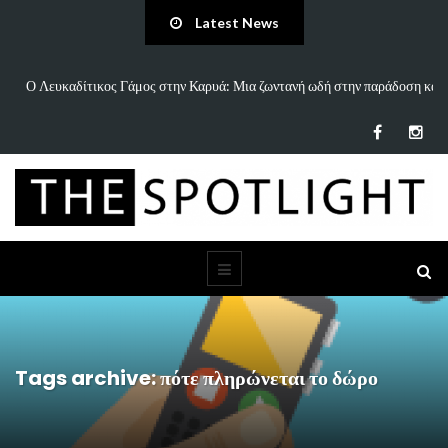
Latest News
 και
«Άννα Είσαι Καλά;»: Το νέο τραγούδι του Δημήτρη Πανανάκη που σπάει
τη…
Tags archive: πότε πληρώνεται το δώρο