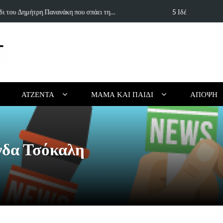
ιουργικό Καλοκαίρι Χωρίς Οθόνες (για Παιδιά…
Τα 5 κορυφαί
ΑΤΖΈΝΤΑ
ΜΑΜΆ ΚΑΙ ΠΑΙΔΊ
ΆΠΟΨΗ
δα Τσόκαλη