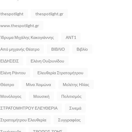
thespotlight
thespotlight.gr
www.thespotlight.gr
Ίδρυμα Μιχάλης Κακογιάννης
ΑΝΤ1
Από μηχανής Θέατρο
ΒΙΒΛΙΟ
Βιβλίο
ΕΙΔΗΣΕΙΣ
Ελένη Ουζουνίδου
Ελένη Ράντου
Ελευθερία Στρατομήτρου
Θέατρο
Μίνα Χειμώνα
Μελέτης Ηλίας
Μονόλογος
Μουσική
Πολιτισμός
ΣΤΡΑΤΟΜΗΤΡΟΥ ΕΛΕΥΘΕΡΙΑ
Σινεμά
Στρατομήτρου Ελευθερία
Συγγραφέας
Συνέντευξη
ΤΡΟΠΟΣ ΖΩΗΣ