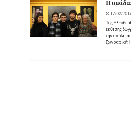
Η ομάδα
17/02/201
Της Ελευθερ
έκθεσης ζωγ
την υπόλοιπ
ζωγραφική; Η