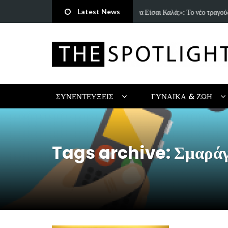
Latest News
τρη Πανανάκη που σπάει τη…
5 Ιδέες & Βιβλία για ένα Δημ
ΣΥΝΕΝΤΕΎΞΕΙΣ
ΓΥΝΑΊΚΑ & ΖΩΉ
Tags archive: Σμαράγ