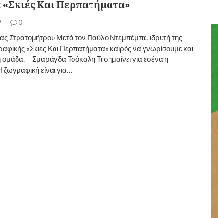
: «Σκιές Και Περπατήματα»
9
0
ίας Στρατομήτρου Μετά τον Παύλο Ντεμπέμπε, ιδρυτή της
ραφικής «Σκιές Και Περπατήματα» καιρός να γνωρίσουμε και
η ομάδα. Σμαράγδα Τσόκαλη Τι σημαίνει για εσένα η
 ζωγραφική είναι για…