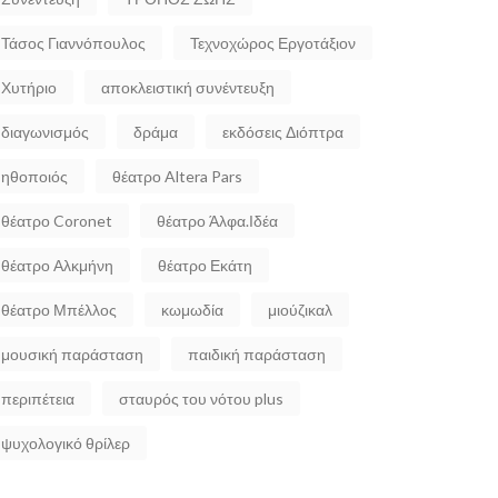
Τάσος Γιαννόπουλος
Τεχνοχώρος Εργοτάξιον
Χυτήριο
αποκλειστική συνέντευξη
διαγωνισμός
δράμα
εκδόσεις Διόπτρα
ηθοποιός
θέατρο Altera Pars
θέατρο Coronet
θέατρο Άλφα.Ιδέα
θέατρο Αλκμήνη
θέατρο Εκάτη
θέατρο Μπέλλος
κωμωδία
μιούζικαλ
μουσική παράσταση
παιδική παράσταση
περιπέτεια
σταυρός του νότου plus
ψυχολογικό θρίλερ