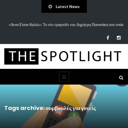
Latest News
«Άννα Είσαι Καλά;»: Το νέο τραγούδι του Δημήτρη Πανανάκη που σπάει
5
τη…
Tags archive: συμβουλές για γονείς