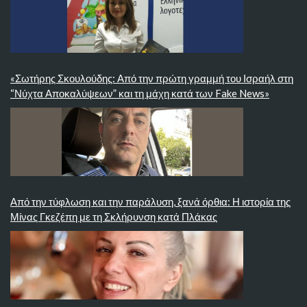
«Σωτήρης Σκουλούδης: Από την πρώτη γραμμή του Ισραήλ στη
“Νύχτα Αποκαλύψεων” και τη μάχη κατά των Fake News»
Από την τύφλωση και την παράλυση, ξανά όρθια: Η ιστορία της
Μίνας Γκεζέπη με τη Σκλήρυνση κατά Πλάκας