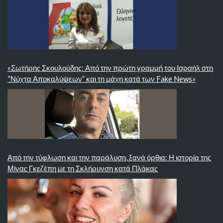
«Σωτήρης Σκουλούδης: Από την πρώτη γραμμή του Ισραήλ στη
“Νύχτα Αποκαλύψεων” και τη μάχη κατά των Fake News»
Από την τύφλωση και την παράλυση, ξανά όρθια: Η ιστορία της
Μίνας Γκεζέπη με τη Σκλήρυνση κατά Πλάκας