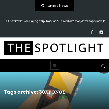
Latest News
ανή ωδή στην παράδοση και
«Άννα Είσαι Καλά;»: Το νέο τραγούδι του Δημήτρ
τη…
Tags archive: 30ΧΡΟΝΟΣ