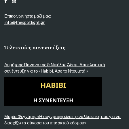
Επικοινωνήστε μαζί μας:
info@thespotlight.gr
Τελευταίες συνεντεύξεις
Δημήτρης Πανανάκης & Νικόλας Άδαμ: Αποκλειστική
συνέντευξη για το «Habibi, Άσε το Ντουμπάι»
Μαρία Φεγγάρη: «Η συγγραφή είναι η εναλλακτική μου για να
διασχίζω τα σύνορα του υπαρκτού κόσμου»