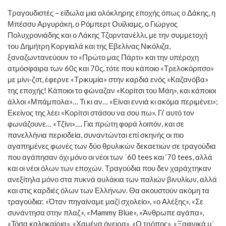
Τραγουδιστές – είδωλα μια ολόκληρης εποχής όπως ο Δάκης, η
Μπέσσυ Αργυράκη, ο Ρόμπερτ Ουίλιαμς, ο Γιώργος
Πολυχρονιάδης και ο Λάκης Τζορντανέλλι, με την συμμετοχή
του Δημήτρη Κοργιαλά και της Εβελίνας Νικόλιζα,
ξαναζωντανεύουν το «Πρώτο μας Πάρτι» και την υπέροχη
ατμόσφαιρα των 60ς και 70ς, τότε που κάποιο «Τρελοκόριτσο»
με μίνι-ζιπ, έφερνε «Τρικυμία» στην καρδιά ενός «Καζανόβα»
της εποχής! Κάποιοι το φώναζαν «Κορίτσι του Μάη», και κάποιοι
άλλοι «Μπάμπολα»… Τι κι αν… «Είναι εννιά κι ακόμα περιμένει»;
Εκείνος της λέει «Κορίτσι στάσου να σου πω». Γι’ αυτό τον
φωνάζουνε… «Τζίνι»…. Για πρώτη φορά λοιπόν, και σε
πανελλήνια περιοδεία, συναντώνται επί σκηνής οι πιο
αγαπημένες φωνές των δύο θρυλικών δεκαετιών σε τραγούδια
που αγάπησαν όχι μόνο οι νέοι των ΄60 tees και ‘70 tees, αλλά
και οι νέοι όλων των εποχών. Τραγούδια που δεν χαράχτηκαν
ανεξίτηλα μόνο στα πυκνά αυλάκια των παλιών βινυλίων, αλλά
και στις καρδιές όλων των Ελλήνων. Θα ακουστούν ακόμη τα
τραγούδια: «Όταν πηγαίναμε μαζί σχολείο», «ο Αλέξης», «Σε
συνάντησα στην πλαζ», «Mammy Blue», «Άνθρωπε αγάπα»,
«Τόσα καλοκαίρια», «Χαμένα όνειρα», «Ο τρόπος», «Ξαφνικά μ΄