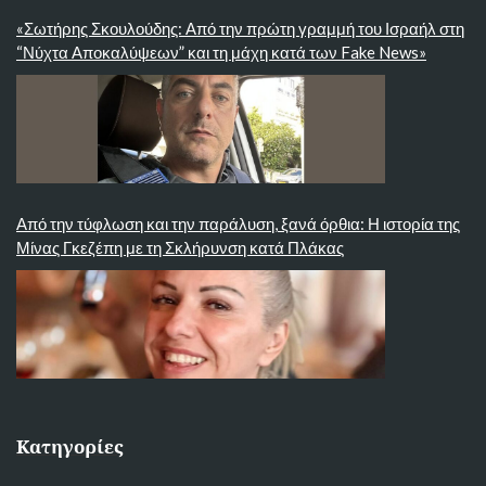
«Σωτήρης Σκουλούδης: Από την πρώτη γραμμή του Ισραήλ στη
“Νύχτα Αποκαλύψεων” και τη μάχη κατά των Fake News»
Από την τύφλωση και την παράλυση, ξανά όρθια: Η ιστορία της
Μίνας Γκεζέπη με τη Σκλήρυνση κατά Πλάκας
Κατηγορίες