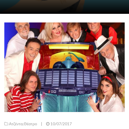
Ατζέντα
,
Θέατρο
|
10/07/2017