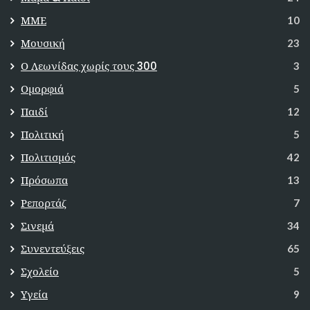
ΜΜΕ
10
Μουσική
23
Ο Λεωνίδας χωρίς τους 300
3
Ομορφιά
5
Παιδί
12
Πολιτική
5
Πολιτισμός
42
Πρόσωπα
13
Ρεπορτάζ
7
Σινεμά
34
Συνεντεύξεις
65
Σχολείο
5
Υγεία
9