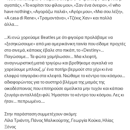
αγαπάς», «Το κορίτσι του φίλου μου», «Σαν ένα όνειρο», «I who
have nothing», «Αγοράζω παλιά», «Αγόρι μου», «Μια σου λέξη»,
«A casa di Rene», «Τραμοντάνα», «Τζέκις Χαν» και πολλά
άλλα….
…Κι ενώ χορεύαμε Beatles με ότι φιγούρα προλάβαμε να
«ξεσηκώσουμε» από μια αμερικάνικη ταινία που είδαμε προχτές
στο σινεμά, κάποιος έβαλε στο πικάπ, το «Destiny»…
Παγώσαμε… Τα φώτα χαμήλωσαν… Μια κλεφτή,
αναγνωριστική ματιά τριγύρω και βρεθήκαμε αγκαλιά να
χορεύουμε μπλουζ, μ’ ένα ποτήρι βερμούτ στο χέρι κι ένα
ελαφρύ τσιγαράκι στα κλεφτά. Νιώθαμε το κέντρο του κόσμου…
αδιαφορώντας για το αυστηρό βλέμμα της μαμάς της
οικοδέσποινας που επιτηρούσε αμείλικτα μην τυχόν και κάποιο
ζευγάρι ανταλλάξει φιλί. Ήμασταν το κέντρο του κόσμου. Λες κι
ήταν… πεπρωμένο….
Στην παράσταση συμμετέχουν ακόμη:
Λίλα Τριάντη, Πάνος Μαλικούρτης, Γεωργία Κούκα, Ηλίας
Ξένος