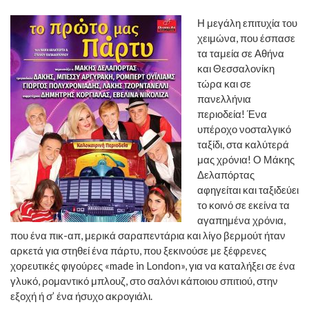
Η μεγάλη επιτυχία του
χειμώνα, που έσπασε
τα ταμεία σε Αθήνα
και Θεσσαλονίκη
τώρα και σε
πανελλήνια
περιοδεία! Ένα
υπέροχο νοσταλγικό
ταξίδι, στα καλύτερά
μας χρόνια! Ο Μάκης
Δελαπόρτας
αφηγείται και ταξιδεύει
το κοινό σε εκείνα τα
αγαπημένα χρόνια,
που ένα πικ-απ, μερικά σαραπεντάρια και λίγο βερμούτ ήταν
αρκετά για στηθεί ένα πάρτυ, που ξεκινούσε με ξέφρενες
χορευτικές φιγούρες «made in London», για να καταλήξει σε ένα
γλυκό, ρομαντικό μπλουζ, στο σαλόνι κάποιου σπιτιού, στην
εξοχή ή σ’ ένα ήσυχο ακρογιάλι.