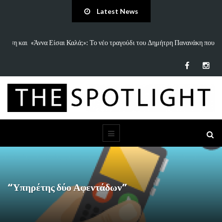
Latest News
 και
«Άννα Είσαι Καλά;»: Το νέο τραγούδι του Δημήτρη Πανανάκη που σπάει
τη…
“Υπηρέτης δύο Αφεντάδων”