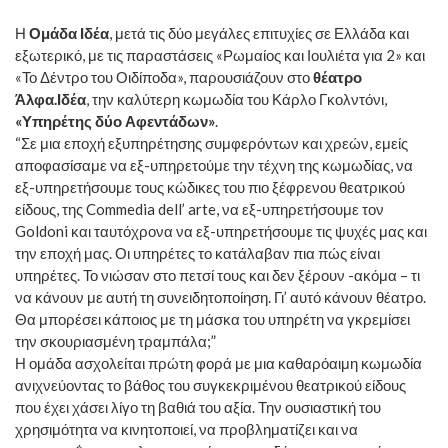
Η
Ομάδα Ιδέα
, μετά τις δύο μεγάλες επιτυχίες σε Ελλάδα και
εξωτερικό, με τις παραστάσεις «Ρωμαίος και Ιουλιέτα για 2» και
«Το Δέντρο του Οιδίποδα», παρουσιάζουν στο
θέατρο
Άλφα.Ιδέα
, την καλύτερη κωμωδία του Κάρλο Γκολντόνι,
«Υπηρέτης δύο Αφεντάδων»
.
“Σε μια εποχή εξυπηρέτησης συμφερόντων και χρεών, εμείς
αποφασίσαμε να εξ-υπηρετούμε την τέχνη της κωμωδίας, να
εξ-υπηρετήσουμε τους κώδικες του πιο ξέφρενου θεατρικού
είδους, της Commedia dell’ arte, να εξ-υπηρετήσουμε τον
Goldoni και ταυτόχρονα να εξ-υπηρετήσουμε τις ψυχές μας και
την εποχή μας. Οι υπηρέτες το κατάλαβαν πια πώς είναι
υπηρέτες. Το νιώσαν στο πετσί τους και δεν ξέρουν -ακόμα – τι
να κάνουν με αυτή τη συνειδητοποίηση. Γι’ αυτό κάνουν θέατρο.
Θα μπορέσει κάποιος με τη μάσκα του υπηρέτη να γκρεμίσει
την σκουριασμένη τραμπάλα;”
Η ομάδα ασχολείται πρώτη φορά με μια καθαρόαιμη κωμωδία
ανιχνεύοντας το βάθος του συγκεκριμένου θεατρικού είδους
που έχει χάσει λίγο τη βαθιά του αξία. Την ουσιαστική του
χρησιμότητα να κινητοποιεί, να προβληματίζει και να