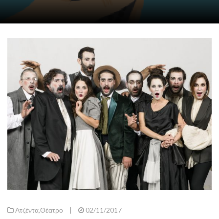
Ατζέντα
,
Θέατρο
|
02/11/2017