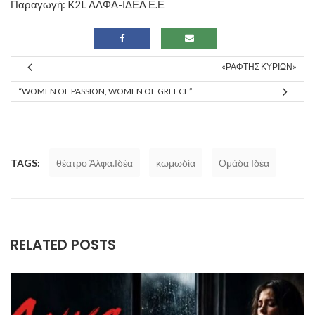
Παραγωγή: K2L ΑΛΦΑ-ΙΔΕΑ Ε.Ε
«ΡΆΦΤΗΣ ΚΥΡΙΏΝ»
“WOMEN OF PASSION, WOMEN OF GREECE”
TAGS:
θέατρο Άλφα.Ιδέα
κωμωδία
Ομάδα Ιδέα
RELATED POSTS