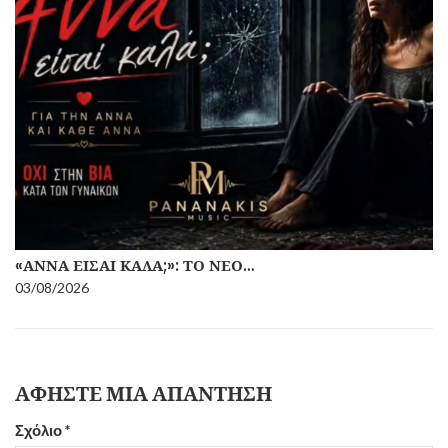
«ΆΝΝΑ ΕΊΣΑΙ ΚΑΛΆ;»: ΤΟ ΝΈΟ…
03/08/2026
ΑΦΉΣΤΕ ΜΙΑ ΑΠΆΝΤΗΣΗ
Σχόλιο
*