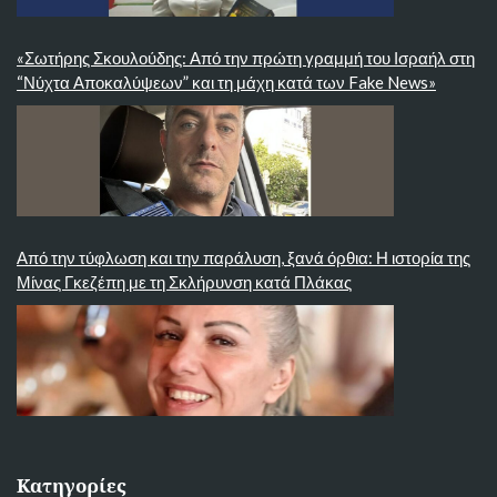
«Σωτήρης Σκουλούδης: Από την πρώτη γραμμή του Ισραήλ στη
“Νύχτα Αποκαλύψεων” και τη μάχη κατά των Fake News»
Από την τύφλωση και την παράλυση, ξανά όρθια: Η ιστορία της
Μίνας Γκεζέπη με τη Σκλήρυνση κατά Πλάκας
Κατηγορίες