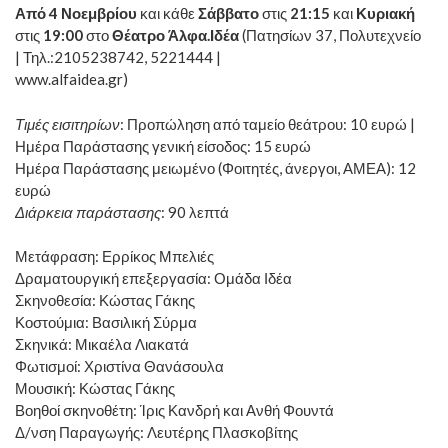
Από 4 Νοεμβρίου
και κάθε
Σάββατο
στις
21:15
και
Κυριακή
στις
19:00
στο
Θέατρο Άλφα.Ιδέα
(Πατησίων 37, Πολυτεχνείο
| Τηλ.:2105238742, 5221444 |
www.alfaidea.gr
)
Τιμές εισιτηρίων
: Προπώληση από ταμείο θεάτρου: 10 ευρώ |
Ημέρα Παράστασης γενική είσοδος: 15 ευρώ
Ημέρα Παράστασης μειωμένο (Φοιτητές, άνεργοι, ΑΜΕΑ): 12
ευρώ
Διάρκεια παράστασης
: 90 λεπτά
Μετάφραση: Ερρίκος Μπελιές
Δραματουργική επεξεργασία: Ομάδα Ιδέα
Σκηνοθεσία: Κώστας Γάκης
Κοστούμια: Βασιλική Σύρμα
Σκηνικά: Μικαέλα Λιακατά
Φωτισμοί: Χριστίνα Θανάσουλα
Μουσική: Κώστας Γάκης
Βοηθοί σκηνοθέτη: Ίρις Κανδρή και Ανθή Φουντά
Δ/νση Παραγωγής: Λευτέρης Πλασκοβίτης