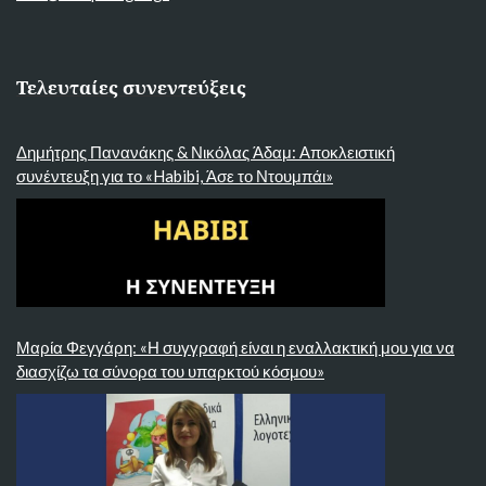
Τελευταίες συνεντεύξεις
Δημήτρης Πανανάκης & Νικόλας Άδαμ: Αποκλειστική
συνέντευξη για το «Habibi, Άσε το Ντουμπάι»
Μαρία Φεγγάρη: «Η συγγραφή είναι η εναλλακτική μου για να
διασχίζω τα σύνορα του υπαρκτού κόσμου»