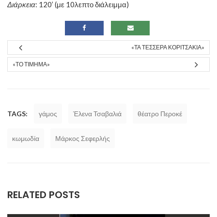
Διάρκεια
: 120’ (με 10λεπτο διάλειμμα)
«ΤΑ ΤΈΣΣΕΡΑ ΚΟΡΙΤΣΆΚΙΑ»
«ΤΟ ΤΊΜΗΜΑ»
TAGS:
γάμος
Έλενα Τσαβαλιά
θέατρο Περοκέ
κωμωδία
Μάρκος Σεφερλής
RELATED POSTS