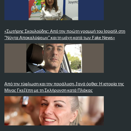
«Σωτήρης Σκουλούδης: Από την πρώτη γραμμή του Ισραήλ στη
“Νύχτα Αποκαλύψεων” και τη μάχη κατά των Fake News»
Από την τύφλωση και την παράλυση, ξανά όρθια: Η ιστορία της
Μίνας Γκεζέπη με τη Σκλήρυνση κατά Πλάκας