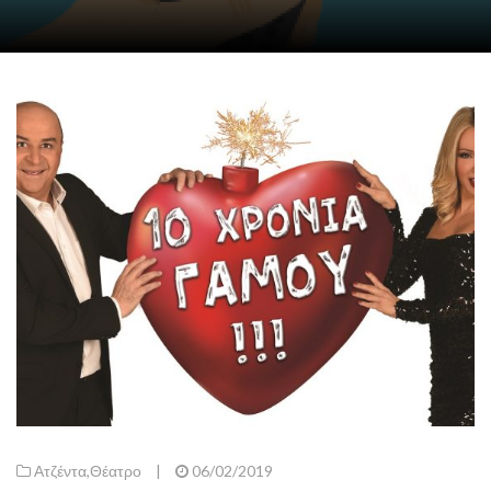
Ατζέντα
,
Θέατρο
|
06/02/2019