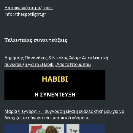
Επικοινωνήστε μαζί μας:
info@thespotlight.gr
Τελευταίες συνεντεύξεις
Δημήτρης Πανανάκης & Νικόλας Άδαμ: Αποκλειστική
συνέντευξη για το «Habibi, Άσε το Ντουμπάι»
Μαρία Φεγγάρη: «Η συγγραφή είναι η εναλλακτική μου για να
διασχίζω τα σύνορα του υπαρκτού κόσμου»