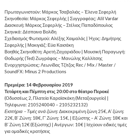
Πρωταγωνιστούν: Μάρκος Τσαβαλιάς – Έλενα Σεφερλή
Σκηνοθεσία: Μάρκος Σεφερλής | Συγγραφέας: Alil Vardar
Διασκευή: Μάρκος Σεφερλής – Στέλιος Παπαδόπουλος
Σκηνικά: Δέσποινα Βολίδη
Σχεδιασμός Φωτισμού: Αλέξης Χαιμαλάς | Ήχος: Δημήτρης
Σεφερλής | Μακιγιάζ: Εύα Καισάκη
Βοηθός Σκηνοθέτη: Αρετή Ζαχαριάδου | Μουσική Παραγωγή:
Θοδωρής (Ted) Ζωγράφος – Μανώλης Καλλίτσης
Ενορχηστρώσεις: Λεωνίδας Τζίτζος Rec / Mix / Master /
SoundFX: Minus 2 Productions
Πρεμιέρα:
14 Φεβρουαρίου 2019
Τετάρτη και Πέμπτη στις 20:00 στο θ
έατρο Περοκέ
(Οδυσσέως 2, Πλατεία Καραϊσκάκη (Μεταξουργείο) |
Τηλέφωνα: 2105240040 – 2105232132)
Εισιτήρια – Τιμές ανά ζώνη
: Διακεκριμένη ζώνη 25€, Α’ ζώνη:
22€, Β’ Ζώνη: 18€, Γ’ Ζώνη: 15€, | Εξώστης – Α’ Ζώνη: 18€ και
Β’ Ζώνη 12€ (Εξώστης) | Ανέργων: 10€ | Ισχύουν ειδικές τιμές
για ομαδικές κρατήσεις