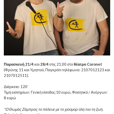
Παρασκευή 21/4
και
28/4
στις 21.00 στο
θέατρο Coronet
(Φρύνης 11 και Υμηττού, Παγκράτι τηλέφωνα: 2107012123 και
2107012511).
Διάρκεια: 120’
Τιμή εισιτηρίων: Γενική είσοδος:10 ευρώ, Φοιτητικό / Ανέργων:
8 ευρώ
*O Θωμάς Ζάμπρας το πάλευε με το χιούμορ όλη του τη ζωή.