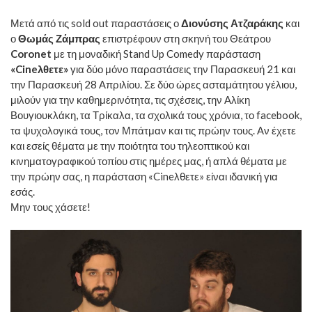
Μετά από τις sold out παραστάσεις ο
Διονύσης Ατζαράκης
και
ο
Θωμάς Ζάμπρας
επιστρέφουν στη σκηνή του Θεάτρου
Coronet
με τη μοναδική Stand Up Comedy παράσταση
«Cineλθετε»
για δύο μόνο παραστάσεις την Παρασκευή 21 και
την Παρασκευή 28 Απριλίου. Σε δύο ώρες ασταμάτητου γέλιου,
μιλούν για την καθημερινότητα, τις σχέσεις, την Αλίκη
Βουγιουκλάκη, τα Τρίκαλα, τα σχολικά τους χρόνια, το facebook,
τα ψυχολογικά τους, τον Μπάτμαν και τις πρώην τους. Αν έχετε
και εσείς θέματα με την ποιότητα του τηλεοπτικού και
κινηματογραφικού τοπίου στις ημέρες μας, ή απλά θέματα με
την πρώην σας, η παράσταση «Cineλθετε» είναι ιδανική για
εσάς.
Μην τους χάσετε!