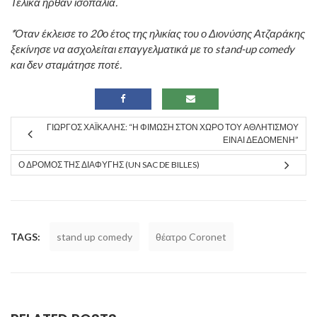
Τελικά ήρθαν ισοπαλία.
*Όταν έκλεισε το 20ο έτος της ηλικίας του ο Διονύσης Ατζαράκης
ξεκίνησε να ασχολείται επαγγελματικά με το stand-up comedy
και δεν σταμάτησε ποτέ.
ΓΙΏΡΓΟΣ ΧΑΪΚΆΛΗΣ: “Η ΦΊΜΩΣΗ ΣΤΟΝ ΧΏΡΟ ΤΟΥ ΑΘΛΗΤΙΣΜΟΎ
ΕΊΝΑΙ ΔΕΔΟΜΈΝΗ”
Ο ΔΡΌΜΟΣ ΤΗΣ ΔΙΑΦΥΓΉΣ (UN SAC DE BILLES)
TAGS:
stand up comedy
θέατρο Coronet