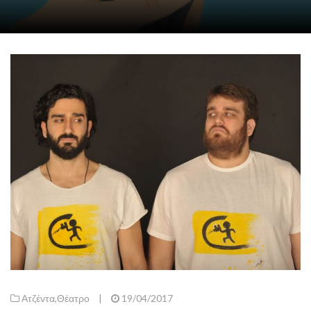
Ατζέντα
,
Θέατρο
|
19/04/2017