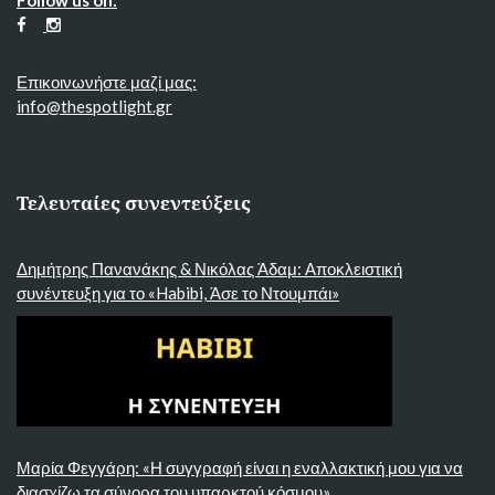
Επικοινωνήστε μαζί μας:
info@thespotlight.gr
Τελευταίες συνεντεύξεις
Δημήτρης Πανανάκης & Νικόλας Άδαμ: Αποκλειστική
συνέντευξη για το «Habibi, Άσε το Ντουμπάι»
Μαρία Φεγγάρη: «Η συγγραφή είναι η εναλλακτική μου για να
διασχίζω τα σύνορα του υπαρκτού κόσμου»