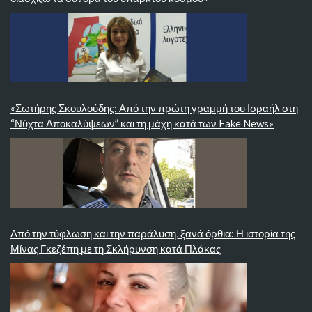
«Σωτήρης Σκουλούδης: Από την πρώτη γραμμή του Ισραήλ στη
“Νύχτα Αποκαλύψεων” και τη μάχη κατά των Fake News»
Από την τύφλωση και την παράλυση, ξανά όρθια: Η ιστορία της
Μίνας Γκεζέπη με τη Σκλήρυνση κατά Πλάκας