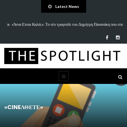
Latest News
 και
«Άννα Είσαι Καλά;»: Το νέο τραγούδι του Δημήτρη Πανανάκη που σπάει
τη…
«CINEΛΘΕΤΕ»