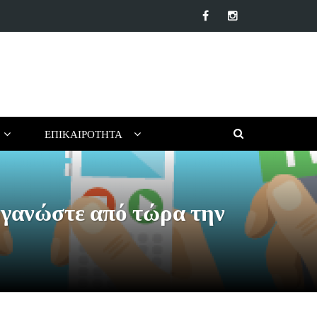
βλία για ένα Δημιουργικό Καλοκαίρι Χωρίς Οθόνες (για Παιδιά…
ΕΠΙΚΑΙΡΌΤΗΤΑ
ργανώστε από τώρα την