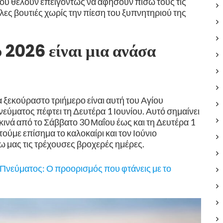
 που θέλουν επειγόντως να αφήσουν πίσω τους τις
λες βουτιές χωρίς την πίεση του ξυπνητηριού της
 2026 είναι μια ανάσα
 ξεκούραστο τριήμερο είναι αυτή του Αγίου
Πνεύματος πέφτει τη Δευτέρα 1 Ιουνίου. ​Αυτό σημαίνει
εκινά από το Σάββατο 30 Μαΐου έως και τη Δευτέρα 1
χτούμε επίσημα το καλοκαίρι και τον Ιούνιο
ω μας τις τρέχουσες βροχερές ημέρες.
υ Πνεύματος: Ο προορισμός που φτάνεις με το