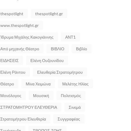
thespotlight
thespotlight.gr
www.thespotlight.gr
Ίδρυμα Μιχάλης Κακογιάννης
ΑΝΤ1
Από μηχανής Θέατρο
ΒΙΒΛΙΟ
Βιβλίο
ΕΙΔΗΣΕΙΣ
Ελένη Ουζουνίδου
Ελένη Ράντου
Ελευθερία Στρατομήτρου
Θέατρο
Μίνα Χειμώνα
Μελέτης Ηλίας
Μονόλογος
Μουσική
Πολιτισμός
ΣΤΡΑΤΟΜΗΤΡΟΥ ΕΛΕΥΘΕΡΙΑ
Σινεμά
Στρατομήτρου Ελευθερία
Συγγραφέας
Συνέντευξη
ΤΡΟΠΟΣ ΖΩΗΣ