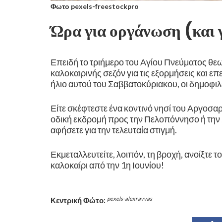
Φωτο pexels-freestockpro
​Ώρα για οργάνωση (και 
Επειδή το τριήμερο του Αγίου Πνεύματος θε
καλοκαιρινής σεζόν για τις εξορμήσεις και 
ήλιο αυτού του Σαββατοκύριακου, οι δημοφιλ
​Είτε σκέφτεστε ένα κοντινό νησί του Αργοσαρ
οδική εκδρομή προς την Πελοπόννησο ή την Σ
αφήσετε για την τελευταία στιγμή.
​Εκμεταλλευτείτε, λοιπόν, τη βροχή, ανοίξτε
καλοκαίρι από την 1η Ιουνίου!
pexels-alexravvas
Κεντρική Φώτο: