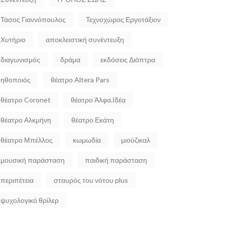
Τάσος Γιαννόπουλος
Τεχνοχώρος Εργοτάξιον
Χυτήριο
αποκλειστική συνέντευξη
διαγωνισμός
δράμα
εκδόσεις Διόπτρα
ηθοποιός
θέατρο Altera Pars
θέατρο Coronet
θέατρο Άλφα.Ιδέα
θέατρο Αλκμήνη
θέατρο Εκάτη
θέατρο Μπέλλος
κωμωδία
μιούζικαλ
μουσική παράσταση
παιδική παράσταση
περιπέτεια
σταυρός του νότου plus
ψυχολογικό θρίλερ