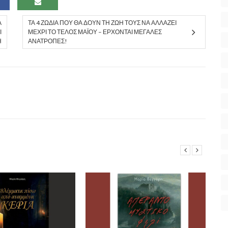
Α
ΤΑ 4 ΖΏΔΙΑ ΠΟΥ ΘΑ ΔΟΥΝ ΤΗ ΖΩΉ ΤΟΥΣ ΝΑ ΑΛΛΆΖΕΙ
Ι
ΜΈΧΡΙ ΤΟ ΤΈΛΟΣ ΜΑΪ́ΟΥ – ΈΡΧΟΝΤΑΙ ΜΕΓΆΛΕΣ
Η
ΑΝΑΤΡΟΠΈΣ! ​