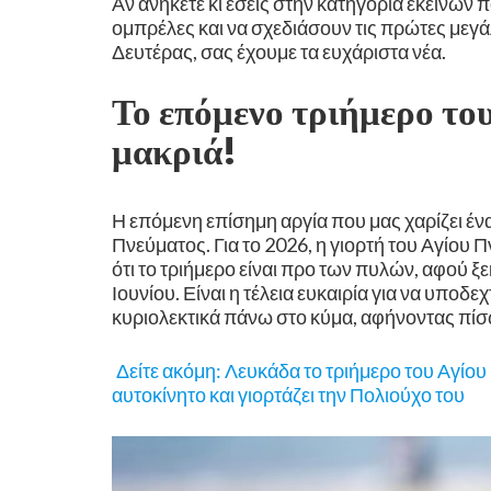
Αν ανήκετε κι εσείς στην κατηγορία εκείνων
ομπρέλες και να σχεδιάσουν τις πρώτες μεγά
Δευτέρας, σας έχουμε τα ευχάριστα νέα. ​
Το επόμενο τριήμερο του
μακριά! ​
Η επόμενη επίσημη αργία που μας χαρίζει ένα
Πνεύματος. ​Για το 2026, η γιορτή του Αγίου 
ότι το τριήμερο είναι προ των πυλών, αφού ξ
Ιουνίου. Είναι η τέλεια ευκαιρία για να υποδε
κυριολεκτικά πάνω στο κύμα, αφήνοντας πίσ
Δείτε ακόμη: Λευκάδα το τριήμερο του Αγίο
αυτοκίνητο και γιορτάζει την Πολιούχο του