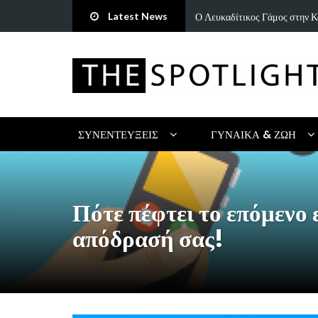
Latest News
ή ωδή στην παράδοση και τον…
«Άννα Είσαι Καλά;»: Το νέο τ
ΣΥΝΕΝΤΕΎΞΕΙΣ
ΓΥΝΑΊΚΑ & ΖΩΉ
Πότε πέφτει το επόμενο
απόδρασή σας!