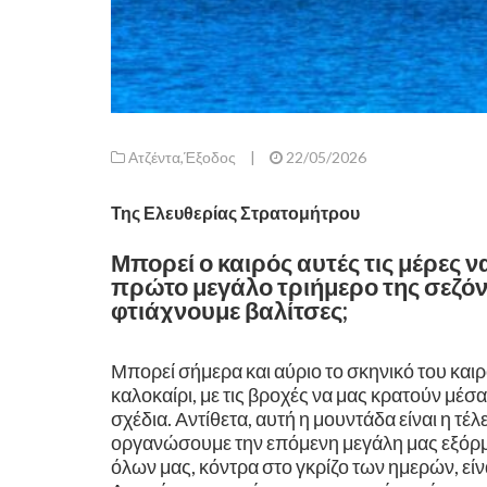
Ατζέντα
,
Έξοδος
|
22/05/2026
Της Ελευθερίας Στρατομήτρου
Μπορεί ο καιρός αυτές τις μέρες ν
πρώτο μεγάλο τριήμερο της σεζόν 
φτιάχνουμε βαλίτσες; ​
Μπορεί σήμερα και αύριο το σκηνικό του κα
καλοκαίρι, με τις βροχές να μας κρατούν μέσ
σχέδια. Αντίθετα, αυτή η μουντάδα είναι η τέλ
οργανώσουμε την επόμενη μεγάλη μας εξόρμ
όλων μας, κόντρα στο γκρίζο των ημερών, είνα