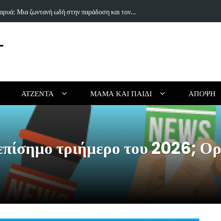
ραγούδι του Δημήτρη Πανανάκη που σπάει τη…
5 Ιδέες & Βι
ΑΤΖΈΝΤΑ
ΜΑΜΆ ΚΑΙ ΠΑΙΔΊ
ΆΠΟΨΗ
 επίσημο τριήμερο του 2026; Ο