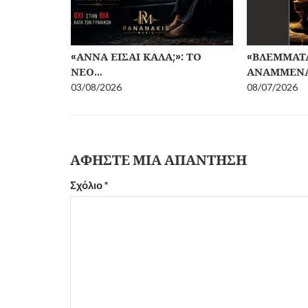
ΓΆΜΟΣ
«ΆΝΝΑ ΕΊΣΑΙ ΚΑΛΆ;»: ΤΟ
«ΒΛΈΜΜΑΤ
ΝΈΟ…
ΑΝΑΜΜΈΝΑ
03/08/2026
08/07/2026
ΑΦΉΣΤΕ ΜΙΑ ΑΠΆΝΤΗΣΗ
Σχόλιο
*