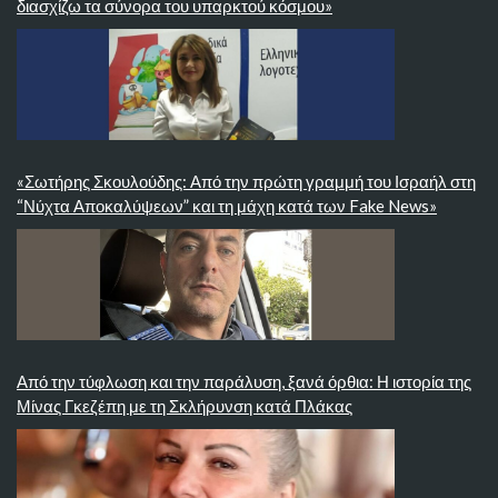
διασχίζω τα σύνορα του υπαρκτού κόσμου»
«Σωτήρης Σκουλούδης: Από την πρώτη γραμμή του Ισραήλ στη
“Νύχτα Αποκαλύψεων” και τη μάχη κατά των Fake News»
Από την τύφλωση και την παράλυση, ξανά όρθια: Η ιστορία της
Μίνας Γκεζέπη με τη Σκλήρυνση κατά Πλάκας