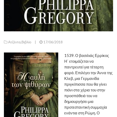
Ατζέντα
,
Βιβλίο
|
17/06/2018
1539. Ο βασιλιάς Ερρίκος
Η΄ ετοιμάζεται να
παντρευτεί για τέταρτη
φορά. Επιλέγει την Άννα της
Κλεβ, μια Γερμανίδα
πριγκίπισσα που θα γίνει
πιόνι στα χέρια του στην
προσπάθειά του να
δημιουργήσει μια
προτεσταντική συμμαχία
ενάντια στη Ρώμη. Ο