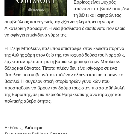
Ερρίκος είναι ψυχρός
απέναντι στη βασίλισσα, δεν
τη θέλει και, αψηφώντας
συμβούλους και ευγενείς, αρχίζει να φλερτάρει τη νεαρή
Αικατερίνη Χάουαρντ. Η νέα βασίλισσα διαισθάνεται τον κλοιό
να σφίγγει επικίνδυνα γύρω της.
Η Τζέην Μπολέυν, πάλι, που επιστρέφει στον κλειστό πυρήνα
της Αυλής χάρη στον θείο της, τον ισχυρό δούκα του Νόρφολκ,
έρχεται αντιμέτωπη με τη βαριά κληρονομιά των Μπολέυν:
δόλος και θάνατος. Τίποτα πλέον δεν είναι σίγουρο σε ένα
βασίλειο που κυβερνάται από έναν ολοένα και πιο τυραννικό
βασιλιά. Η συγκλονιστική ιστορία τριών γυναικών που
προσπαθούν να βρουν τον δρόμο τους στην πιο ασταθή Αυλή
της Ευρώπης, σε μία περίοδο θρησκευτικής αναταραχής και
πολιτικής αβεβαιότητας.
Εκδόσεις:
Διόπτρα
Συγγραφέας:
Philippa Gregory