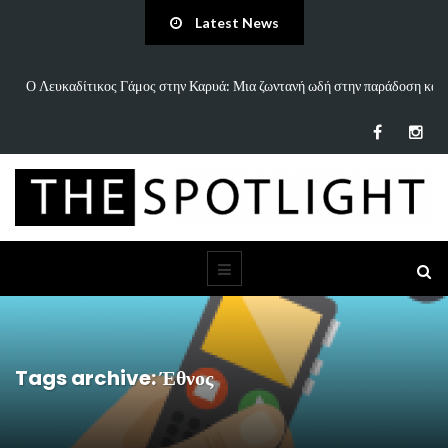
Latest News
ση και
«Άννα Είσαι Καλά;»: Το νέο τραγούδι του Δημήτρη Πανανάκη που σπάει
τη…
Tags archive: Έθνος