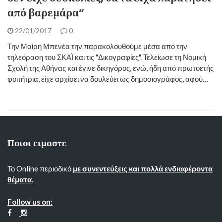
από βαρεμάρα”
22/01/2017
0
Την Μαίρη Μπενέα την παρακολουθούμε μέσα από την
τηλεόραση του ΣΚΑΪ και τις "Δικογραφίες". Τελείωσε τη Νομική
Σχολή της Αθήνας και έγινε δικηγόρος, ενώ, ήδη από πρωτοετής
φοιτήτρια, είχε αρχίσει να δουλεύει ως δημοσιογράφος, αφού…
Ποιοι ειμαστε
Το Online περιοδικό
με συνεντεύξεις και πολλά ενδιαφέροντα
θέματα.
Follow us on: