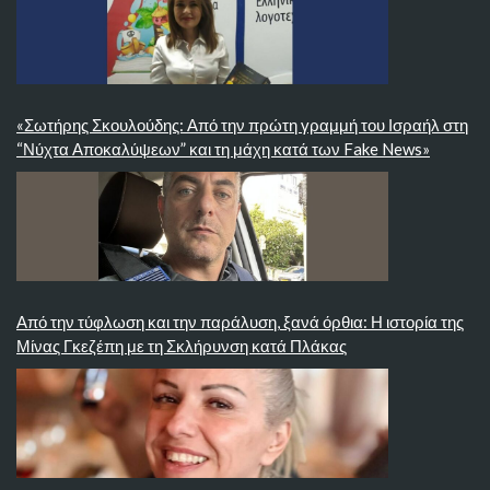
«Σωτήρης Σκουλούδης: Από την πρώτη γραμμή του Ισραήλ στη
“Νύχτα Αποκαλύψεων” και τη μάχη κατά των Fake News»
Από την τύφλωση και την παράλυση, ξανά όρθια: Η ιστορία της
Μίνας Γκεζέπη με τη Σκλήρυνση κατά Πλάκας