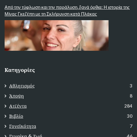
Από την τύφλωση και την παράλυση, ξανά όρθια: Η ιστορία της
Μίνας Γκεζέπη με τη Σκλήρυνση κατά Πλάκας
Κατηγορίες
Αθλητισμός
3
Άποψη
8
Ατζέντα
284
Βιβλίο
30
Γονεϊκότητα
7
Γυναίκα & Ζωή
46