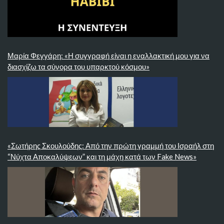
Μαρία Φεγγάρη: «Η συγγραφή είναι η εναλλακτική μου για να
διασχίζω τα σύνορα του υπαρκτού κόσμου»
«Σωτήρης Σκουλούδης: Από την πρώτη γραμμή του Ισραήλ στη
“Νύχτα Αποκαλύψεων” και τη μάχη κατά των Fake News»