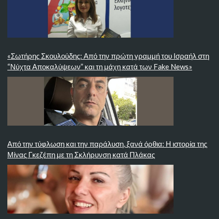
«Σωτήρης Σκουλούδης: Από την πρώτη γραμμή του Ισραήλ στη
“Νύχτα Αποκαλύψεων” και τη μάχη κατά των Fake News»
Από την τύφλωση και την παράλυση, ξανά όρθια: Η ιστορία της
Μίνας Γκεζέπη με τη Σκλήρυνση κατά Πλάκας