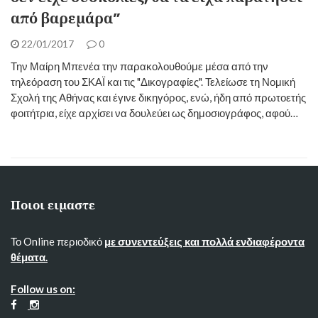
από βαρεμάρα”
22/01/2017
0
Την Μαίρη Μπενέα την παρακολουθούμε μέσα από την
τηλεόραση του ΣΚΑΪ και τις "Δικογραφίες". Τελείωσε τη Νομική
Σχολή της Αθήνας και έγινε δικηγόρος, ενώ, ήδη από πρωτοετής
φοιτήτρια, είχε αρχίσει να δουλεύει ως δημοσιογράφος, αφού…
Ποιοι ειμαστε
Το Online περιοδικό
με συνεντεύξεις και πολλά ενδιαφέροντα
θέματα.
Follow us on: