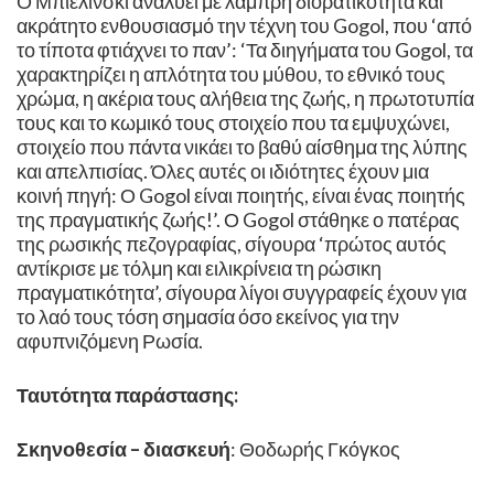
Ο Μπιελίνσκι αναλύει με λαμπρή διορατικότητα και
ακράτητο ενθουσιασμό την τέχνη του Gogol, που ‘από
το τίποτα φτιάχνει το παν’: ‘Τα διηγήματα του Gogol, τα
χαρακτηρίζει η απλότητα του μύθου, το εθνικό τους
χρώμα, η ακέρια τους αλήθεια της ζωής, η πρωτοτυπία
τους και το κωμικό τους στοιχείο που τα εμψυχώνει,
στοιχείο που πάντα νικάει το βαθύ αίσθημα της λύπης
και απελπισίας. Όλες αυτές οι ιδιότητες έχουν μια
κοινή πηγή: Ο Gogol είναι ποιητής, είναι ένας ποιητής
της πραγματικής ζωής!’. Ο Gogol στάθηκε ο πατέρας
της ρωσικής πεζογραφίας, σίγουρα ‘πρώτος αυτός
αντίκρισε με τόλμη και ειλικρίνεια τη ρώσικη
πραγματικότητα’, σίγουρα λίγοι συγγραφείς έχουν για
το λαό τους τόση σημασία όσο εκείνος για την
αφυπνιζόμενη Ρωσία.
Ταυτότητα παράστασης:
Σκηνοθεσία – διασκευή
: Θοδωρής Γκόγκος