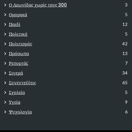
Ο Λεωνίδας χωρίς τους 300
3
Ομορφιά
5
Παιδί
12
Πολιτική
5
Πολιτισμός
42
Πρόσωπα
13
Ρεπορτάζ
7
Σινεμά
34
Συνεντεύξεις
65
Σχολείο
5
Υγεία
9
Ψυχολογία
6