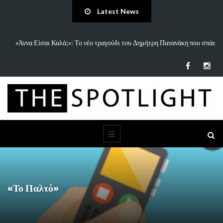
Latest News
 και
«Άννα Είσαι Καλά;»: Το νέο τραγούδι του Δημήτρη Πανανάκη που σπάει
τη…
«Το Παλτό»