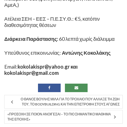
ΑμεΑ,)
Ατέλεια ΣΕΗ – ΕΕΣ – Π.Ε.ΣΥ.Θ.: €5, κατόπιν
διαθεσιμότητας θέσεων
Διάρκεια Παράστασης:
60 λεπτά χωρίς διάλειμμα
Υπεύθυνος επικοινωνίας:
Αντώνης Κοκολάκης
Email:
kokolakispr@yahoo.gr
και
kokolakispr@gmail.com
Ο ΘΆΝΟΣ ΒΟΥΛΉΣ ΜΙΛΆ ΓΙΑ ΤΟ ΤΡΟΧΑΊΟ ΠΟΥ ΆΛΛΑΞΕ ΤΗ ΖΩΉ
ΤΟΥ, ΤΟ BODYBUILDING ΚΑΙ ΤΗΝ ΕΠΙΣΤΡΟΦΉ ΣΤΟΥΣ ΑΓΏΝΕΣ
«ΠΡΟΣΟΧΉ ΣΕ ΠΟΙΟΝ ΑΝΟΊΓΕΣΑΙ – ΤΟ ΠΙΟ ΣΗΜΑΝΤΙΚΌ ΜΆΘΗΜΑ
ΤΗΣ ΕΠΟΧΉΣ»