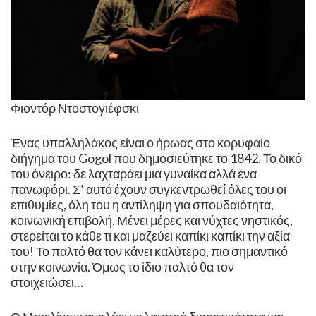
Φιοντόρ Ντοστογιέφσκι
Ένας υπαλληλάκος είναι ο ήρωας στο κορυφαίο
διήγημα του Gogol που δημοσιεύτηκε το 1842. Το δικό
του όνειρο: δε λαχταράει μια γυναίκα αλλά ένα
πανωφόρι. Σ’ αυτό έχουν συγκεντρωθεί όλες του οι
επιθυμίες, όλη του η αντίληψη για σπουδαιότητα,
κοινωνική επιβολή. Μένει μέρες και νύχτες νηστικός,
στερείται το κάθε τι και μαζεύει καπίκι καπίκι την αξία
του! Το παλτό θα τον κάνει καλύτερο, πιο σημαντικό
στην κοινωνία. Όμως το ίδιο παλτό θα τον
στοιχειώσει…