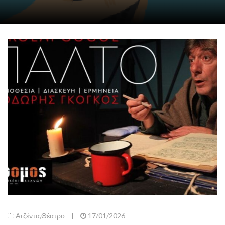
Ατζέντα
,
Θέατρο
|
17/01/2026