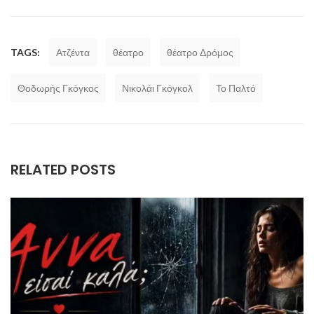
TAGS:
Ατζέντα
θέατρο
θέατρο Δρόμος
Θοδωρής Γκόγκος
Νικολάι Γκόγκολ
Το Παλτό
RELATED POSTS