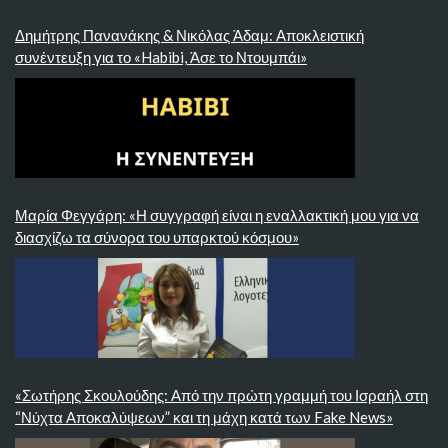
Δημήτρης Πανανάκης & Νικόλας Άδαμ: Αποκλειστική
συνέντευξη για το «Habibi, Άσε το Ντουμπάι»
Μαρία Φεγγάρη: «Η συγγραφή είναι η εναλλακτική μου για να
διασχίζω τα σύνορα του υπαρκτού κόσμου»
«Σωτήρης Σκουλούδης: Από την πρώτη γραμμή του Ισραήλ στη
“Νύχτα Αποκαλύψεων” και τη μάχη κατά των Fake News»