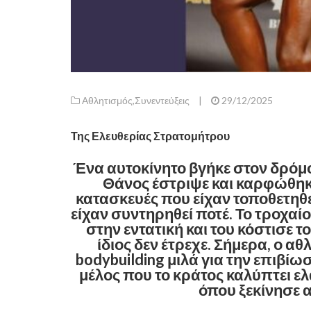
Αθλητισμός
,
Συνεντεύξεις
|
29/12/2025
Της Ελευθερίας Στρατομήτρου
Ένα αυτοκίνητο βγήκε στον δρόμο 
Θάνος έστριψε και καρφώθηκε
κατασκευές που είχαν τοποθετηθε
είχαν συντηρηθεί ποτέ. Το τροχαί
στην εντατική και του κόστισε το
ίδιος δεν έτρεχε. Σήμερα, ο α
bodybuilding μιλά για την επιβίω
μέλος που το κράτος καλύπτει ελά
όπου ξεκίνησε α