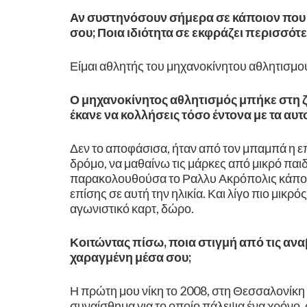
Αν συστηνόσουν σήμερα σε κάποιον που δ
σου; Ποια ιδιότητα σε εκφράζει περισσότ
Είμαι αθλητής του μηχανοκίνητου αθλητισμο
Ο μηχανοκίνητος αθλητισμός μπήκε στη ζ
έκανε να κολλήσεις τόσο έντονα με τα αυτ
Δεν το αποφάσισα, ήταν από τον μπαμπά η ε
δρόμο, να μαθαίνω τις μάρκες από μικρό παιδ
παρακολουθούσα το Ραλλυ Ακρόπολις κάπου 
επίσης σε αυτή την ηλικία. Και λίγο πιο μικρό
αγωνιστικό καρτ, δώρο.
Κοιτώντας πίσω, ποια στιγμή από τις αναβ
χαραγμένη μέσα σου;
Η πρώτη μου νίκη το 2008, στη Θεσσαλονίκη
συναίσθημα για το οποίο πάλεψα ένα χρόνο, 