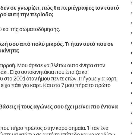
εν σε γνωρίζει, πώς θα περιέγραφες τον εαυτό
ερο αυτή την περίοδο;
ύ και της σωματοδόμησης.
ωή σου από πολύ μικρός. Τι ήταν αυτό που σε
οκίνητα;
πιρροή. Μου άρεσε να βλέπω αυτοκίνητα στον
άκι. Είχα αυτοκινητάκια που έπαιζα και
στο 2001 όταν ήμου πέντε ετών. Πήγαμε για καρτ,
ς είχα πάει για καρτ. Και στα 7 μου πήρα το πρώτο
άσεις ή τους αγώνες σου έχει μείνει πιο έντονα
 που πήρα πρώτος στην καρό σημαία. Ήταν ένα
ώστε να φτάσω σε αυτό το επίπεδο και να κερδίσω