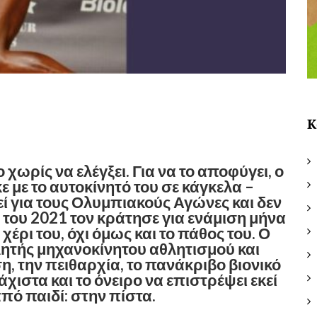
Κ
χωρίς να ελέγξει. Για να το αποφύγει, ο
 με το αυτοκίνητό του σε κάγκελα –
ί για τους Ολυμπιακούς Αγώνες και δεν
ο του 2021 τον κράτησε για ενάμιση μήνα
 χέρι του, όχι όμως και το πάθος του. Ο
θλητής μηχανοκίνητου αθλητισμού και
ση, την πειθαρχία, το πανάκριβο βιονικό
χιστα και το όνειρο να επιστρέψει εκεί
πό παιδί: στην πίστα.