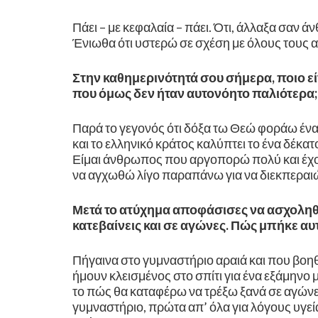
Πάει – με κεφαλαία – πάει. Ότι, άλλαξα σαν 
Ένιωθα ότι υστερώ σε σχέση με όλους τους
Στην καθημερινότητά σου σήμερα, ποιο είν
που όμως δεν ήταν αυτονόητο παλιότερα;
Παρά το γεγονός ότι δόξα τω Θεώ φοράω ένα 
και το ελληνικό κράτος καλύπτει το ένα δέκα
Είμαι άνθρωπος που αργοπορώ πολύ και έχον
να αγχωθώ λίγο παραπάνω για να διεκπεραι
Μετά το ατύχημα αποφάσισες να ασχοληθε
κατεβαίνεις και σε αγώνες. Πώς μπήκε αυτ
Πήγαινα στο γυμναστήριο αραιά και που βοηθ
ήμουν κλεισμένος στο σπίτι για ένα εξάμηνο 
το πώς θα καταφέρω να τρέξω ξανά σε αγών
γυμναστήριο, πρώτα απ’ όλα για λόγους υγείας