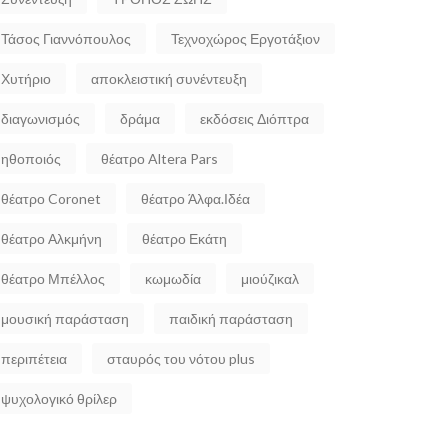
Τάσος Γιαννόπουλος
Τεχνοχώρος Εργοτάξιον
Χυτήριο
αποκλειστική συνέντευξη
διαγωνισμός
δράμα
εκδόσεις Διόπτρα
ηθοποιός
θέατρο Altera Pars
θέατρο Coronet
θέατρο Άλφα.Ιδέα
θέατρο Αλκμήνη
θέατρο Εκάτη
θέατρο Μπέλλος
κωμωδία
μιούζικαλ
μουσική παράσταση
παιδική παράσταση
περιπέτεια
σταυρός του νότου plus
ψυχολογικό θρίλερ