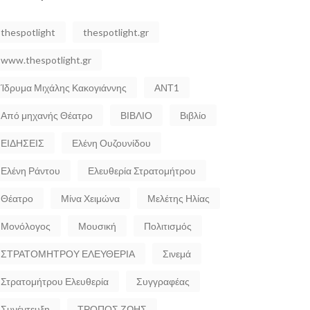
thespotlight
thespotlight.gr
www.thespotlight.gr
Ίδρυμα Μιχάλης Κακογιάννης
ΑΝΤ1
Από μηχανής Θέατρο
ΒΙΒΛΙΟ
Βιβλίο
ΕΙΔΗΣΕΙΣ
Ελένη Ουζουνίδου
Ελένη Ράντου
Ελευθερία Στρατομήτρου
Θέατρο
Μίνα Χειμώνα
Μελέτης Ηλίας
Μονόλογος
Μουσική
Πολιτισμός
ΣΤΡΑΤΟΜΗΤΡΟΥ ΕΛΕΥΘΕΡΙΑ
Σινεμά
Στρατομήτρου Ελευθερία
Συγγραφέας
Συνέντευξη
ΤΡΟΠΟΣ ΖΩΗΣ