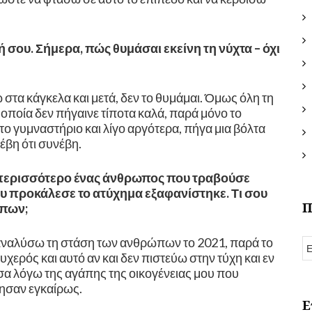
ή σου. Σήμερα, πώς θυμάσαι εκείνη τη νύχτα – όχι
στα κάγκελα και μετά, δεν το θυμάμαι. Όμως όλη τη
 οποία δεν πήγαινε τίποτα καλά, παρά μόνο το
το γυμναστήριο και λίγο αργότερα, πήγα μια βόλτα
βη ότι συνέβη.
ε περισσότερο ένας άνθρωπος που τραβούσε
ου προκάλεσε το ατύχημα εξαφανίστηκε. Τι σου
Π
ώπων;
α αναλύσω τη στάση των ανθρώπων το 2021, παρά το
υχερός και αυτό αν και δεν πιστεύω στην τύχη και εν
ησα λόγω της αγάπης της οικογένειας μου που
ίησαν εγκαίρως.
Ε