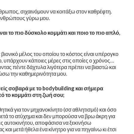
άνθρωπος, σιχαινόμουν να κοιτάξω στον καθρέφτη.
 ανθρώπους γύρω μου.
αι το πιο δύσκολο κομμάτι και ποιο το πιο απλό,
βιονικό μέλος του οποίου το κόστος είναι υπέρογκο
το, υπάρχουν κάποιες μέρες στις οποίες ο χρόνος…
τας πέντε δάχτυλα λιγότερα πρέπει να βιαστώ και
ώσω την καθημερινότητα μου.
ίς σοβαρά με το bodybuilding και σήμερα
ό το κομμάτι στη ζωή σου;
ητικά για τον μηχανοκίνητο (σσ αθλητισμό) και όσο
μετά το ατύχημα και δεν μπορούσα να βρω άκρη για
ες αυτοκινήτου, αποφάσισα να ξεκινήσω
 και μετά ήθελα ένα κίνητρο για να πηγαίνω κι έτσι