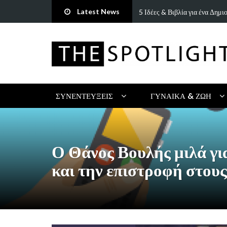
Latest News
τρη Πανανάκη που σπάει τη…
5 Ιδέες & Βιβλία για ένα Δημ
ΣΥΝΕΝΤΕΎΞΕΙΣ
ΓΥΝΑΊΚΑ & ΖΩΉ
Ο Θάνος Βουλής μιλά γι
και την επιστροφή στου