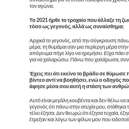
τον αγώνα.
Το 2021 ήρθε το τροχαίο που άλλαξε τη ζω
τόσο ως γεγονός, αλλά ως συναίσθημα;
Αρχικά το γεγονός, από την σύγκρουση πάνω 
μέρα, τη θυμάμαι σαν μια περίεργη μέρα στην
απόγευμα πήγε λίγο να ηρεμήσει. Είχα πάει σ
για να χαλαρώσω. Πάνω που χαλάρωσα, συνέ
Έχεις πει ότι εκείνο το βράδυ σε θύμωσ
βίντεο αντί να βοηθήσει, ενώ ο οδηγός π
άφησε μέσα σου αυτή η στάση των ανθρ
Αυτό είναι μεγάλη κουβέντα και δεν θέλω ν
γεγονός ότι πάνω στην ατυχία μου, στάθηκα τ
τέλει έζησα. Δεν θεωρώ ότι έζησα τυχαία, έζ
έτρεξαν και λόγω των φίλων μου που ειδοπο