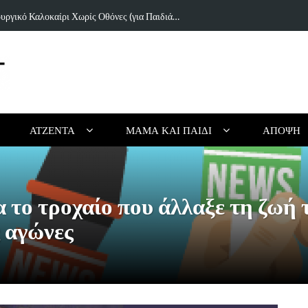
ιουργικό Καλοκαίρι Χωρίς Οθόνες (για Παιδιά…
Τα 5 κορυφαί
ΑΤΖΈΝΤΑ
ΜΑΜΆ ΚΑΙ ΠΑΙΔΊ
ΆΠΟΨΗ
α το τροχαίο που άλλαξε τη ζω
ς αγώνες