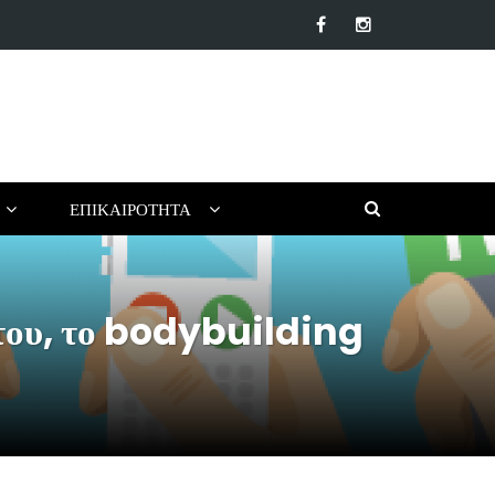
α αντηλιακά προσώπου της αγοράς: Ποιο να επιλέξεις για το…
ΕΠΙΚΑΙΡΌΤΗΤΑ
ή του, το bodybuilding