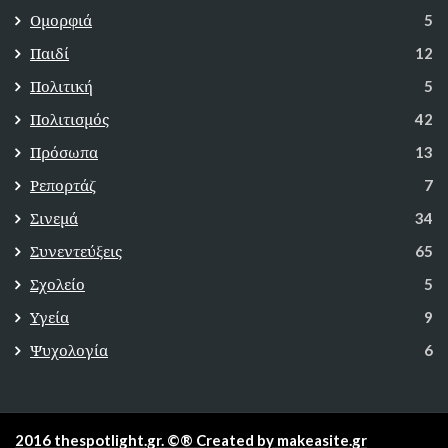
Ομορφιά
5
Παιδί
12
Πολιτική
5
Πολιτισμός
42
Πρόσωπα
13
Ρεπορτάζ
7
Σινεμά
34
Συνεντεύξεις
65
Σχολείο
5
Υγεία
9
Ψυχολογία
6
2016 thespotlight.gr. ©® Created by makeasite.gr