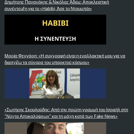
Δημήτρης Πανανάκης & Νικόλας Άδαμ: Αποκλειστική
συνέντευξη για το «Habibi, Άσε το Ντουμπάι»
Μαρία Φεγγάρη: «Η συγγραφή είναι η εναλλακτική μου για να
διασχίζω τα σύνορα του υπαρκτού κόσμου»
«Σωτήρης Σκουλούδης: Από την πρώτη γραμμή του Ισραήλ στη
“Νύχτα Αποκαλύψεων” και τη μάχη κατά των Fake News»