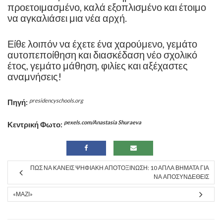
προετοιμασμένο, καλά εξοπλισμένο και έτοιμο
να αγκαλιάσει μια νέα αρχή.
Είθε λοιπόν να έχετε ένα χαρούμενο, γεμάτο
αυτοπεποίθηση και διασκέδαση νέο σχολικό
έτος, γεμάτο μάθηση, φιλίες και αξέχαστες
αναμνήσεις!
presidencyschools.org
Πηγή:
pexels.com/Anastasia Shuraeva
Κεντρική Φωτο:
ΠΏΣ ΝΑ ΚΆΝΕΙΣ ΨΗΦΙΑΚΉ ΑΠΟΤΟΞΊΝΩΣΗ: 10 ΑΠΛΆ ΒΉΜΑΤΑ ΓΙΑ
ΝΑ ΑΠΟΣΥΝΔΕΘΕΊΣ
«ΜΑΖΊ»