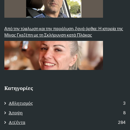
Από την τύφλωση και την παράλυση, ξανά όρθια: Η ιστορία της
Μίνας Γκεζέπη με τη Σκλήρυνση κατά Πλάκας
Κατηγορίες
Αθλητισμός
3
Άποψη
8
Ατζέντα
284