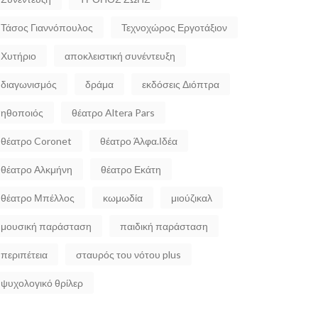
Τάσος Γιαννόπουλος
Τεχνοχώρος Εργοτάξιον
Χυτήριο
αποκλειστική συνέντευξη
διαγωνισμός
δράμα
εκδόσεις Διόπτρα
ηθοποιός
θέατρο Altera Pars
θέατρο Coronet
θέατρο Άλφα.Ιδέα
θέατρο Αλκμήνη
θέατρο Εκάτη
θέατρο Μπέλλος
κωμωδία
μιούζικαλ
μουσική παράσταση
παιδική παράσταση
περιπέτεια
σταυρός του νότου plus
ψυχολογικό θρίλερ