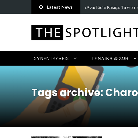
Latest News
τρη Πανανάκη που σπάει τη…
5 Ιδέες & Βιβλία για ένα Δημ
ΣΥΝΕΝΤΕΎΞΕΙΣ
ΓΥΝΑΊΚΑ & ΖΩΉ
Tags archive: Char