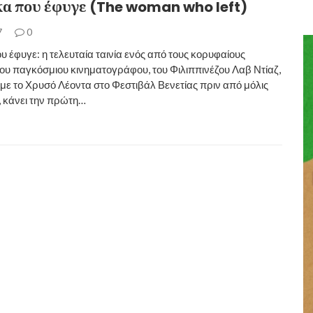
κα που έφυγε (The woman who left)
7
0
υ έφυγε: η τελευταία ταινία ενός από τους κορυφαίους
ου παγκόσμιου κινηματογράφου, του Φιλιππινέζου Λαβ Ντίαζ,
ε το Χρυσό Λέοντα στο Φεστιβάλ Βενετίας πριν από μόλις
, κάνει την πρώτη…