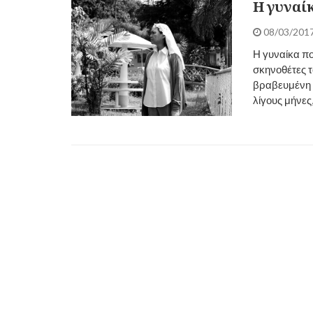
Η γυναί
08/03/201
Η γυναίκα πο
σκηνοθέτες τ
βραβευμένη μ
λίγους μήνες