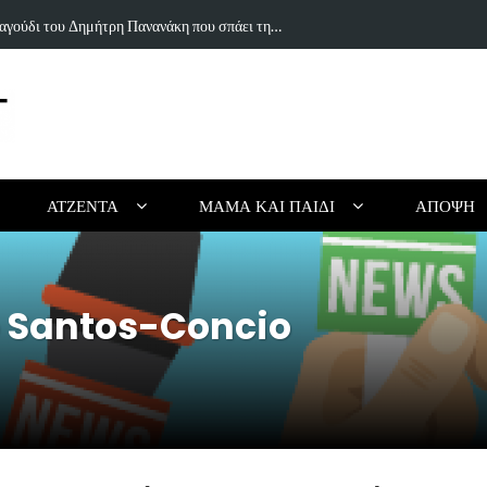
ιουργικό Καλοκαίρι Χωρίς Οθόνες (για Παιδιά…
Τα 5 κορυφαί
ΑΤΖΈΝΤΑ
ΜΑΜΆ ΚΑΙ ΠΑΙΔΊ
ΆΠΟΨΗ
o Santos-Concio