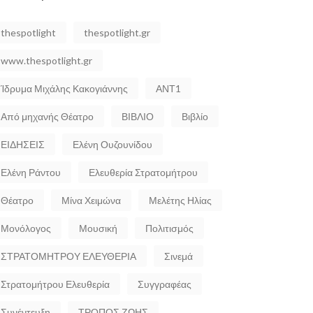
thespotlight
thespotlight.gr
www.thespotlight.gr
Ίδρυμα Μιχάλης Κακογιάννης
ΑΝΤ1
Από μηχανής Θέατρο
ΒΙΒΛΙΟ
Βιβλίο
ΕΙΔΗΣΕΙΣ
Ελένη Ουζουνίδου
Ελένη Ράντου
Ελευθερία Στρατομήτρου
Θέατρο
Μίνα Χειμώνα
Μελέτης Ηλίας
Μονόλογος
Μουσική
Πολιτισμός
ΣΤΡΑΤΟΜΗΤΡΟΥ ΕΛΕΥΘΕΡΙΑ
Σινεμά
Στρατομήτρου Ελευθερία
Συγγραφέας
Συνέντευξη
ΤΡΟΠΟΣ ΖΩΗΣ