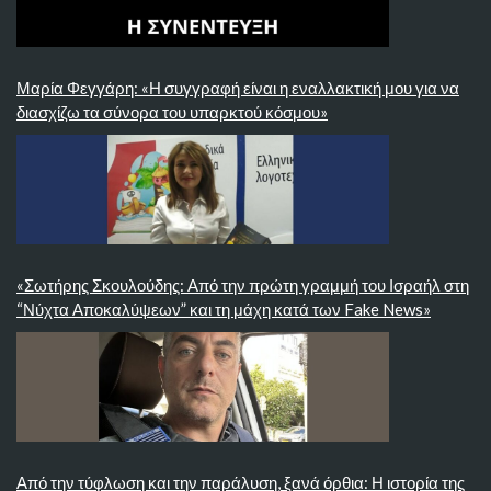
Μαρία Φεγγάρη: «Η συγγραφή είναι η εναλλακτική μου για να
διασχίζω τα σύνορα του υπαρκτού κόσμου»
«Σωτήρης Σκουλούδης: Από την πρώτη γραμμή του Ισραήλ στη
“Νύχτα Αποκαλύψεων” και τη μάχη κατά των Fake News»
Από την τύφλωση και την παράλυση, ξανά όρθια: Η ιστορία της