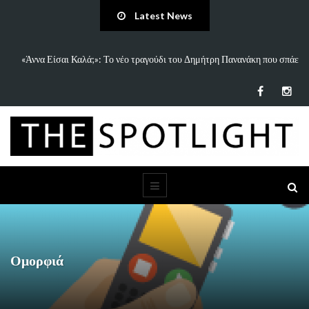
Latest News
 και
«Άννα Είσαι Καλά;»: Το νέο τραγούδι του Δημήτρη Πανανάκη που σπάει
τη…
Ομορφιά