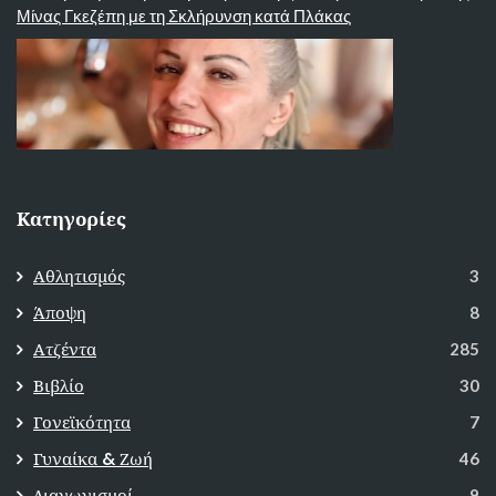
Μίνας Γκεζέπη με τη Σκλήρυνση κατά Πλάκας
Κατηγορίες
Αθλητισμός
3
Άποψη
8
Ατζέντα
285
Βιβλίο
30
Γονεϊκότητα
7
Γυναίκα & Ζωή
46
Διαγωνισμοί
9