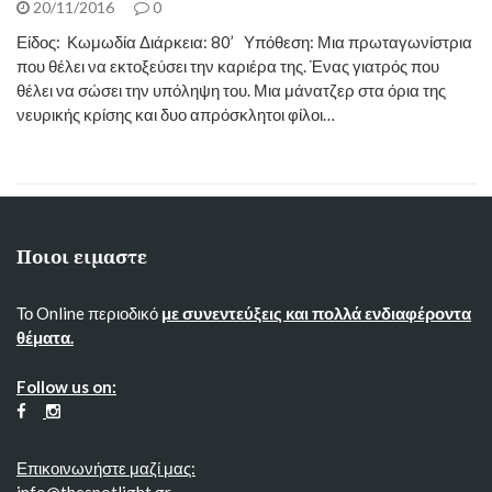
20/11/2016
0
Είδος: Κωμωδία Διάρκεια: 80’ Υπόθεση: Μια πρωταγωνίστρια
που θέλει να εκτοξεύσει την καριέρα της. Ένας γιατρός που
θέλει να σώσει την υπόληψη του. Μια μάνατζερ στα όρια της
νευρικής κρίσης και δυο απρόσκλητοι φίλοι…
Ποιοι ειμαστε
Το Online περιοδικό
με συνεντεύξεις και πολλά ενδιαφέροντα
θέματα.
Follow us on:
Επικοινωνήστε μαζί μας:
info@thespotlight.gr