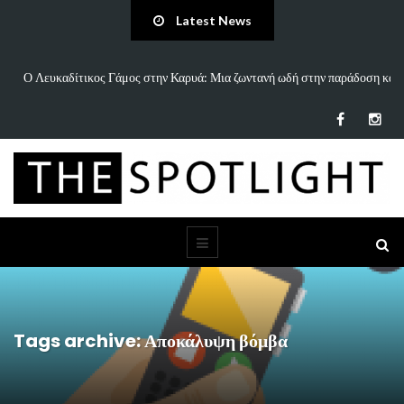
Latest News
παράδοση και
«Άννα Είσαι Καλά;»: Το νέο τραγούδι του Δημήτρη Πανανάκη πο
τη…
Tags archive: Αποκάλυψη βόμβα