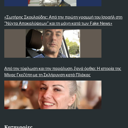
«Σωτήρης Σκουλούδης: Από την πρώτη γραμμή του Ισραήλ στη
“Νύχτα Αποκαλύψεων” και τη μάχη κατά των Fake News»
Από την τύφλωση και την παράλυση, ξανά όρθια: Η ιστορία της
Μίνας Γκεζέπη με τη Σκλήρυνση κατά Πλάκας
Κατηγορίες