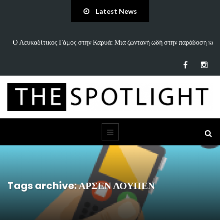
Latest News
παράδοση και
«Άννα Είσαι Καλά;»: Το νέο τραγούδι του Δημήτρη Πανανάκη πο
τη…
Tags archive: ΑΡΣΕΝ ΛΟΥΠΕΝ