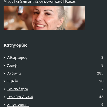
Μίνας Γκεζέπη με τη Σκλήρυνση κατά Πλάκας
Κατηγορίες
Αθλητισμός
3
Άποψη
8
Ατζέντα
285
Βιβλίο
30
Γονεϊκότητα
7
Γυναίκα & Ζωή
46
Διαγωνισμοί
9