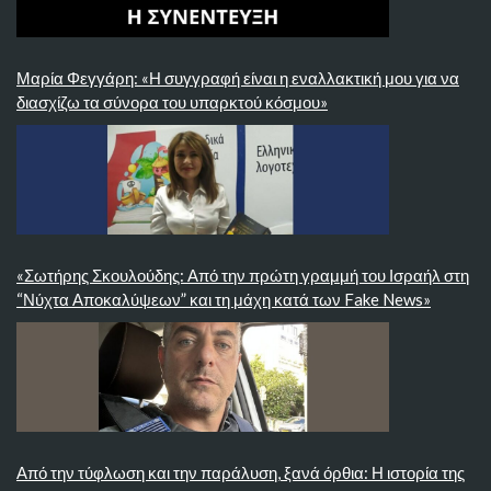
Μαρία Φεγγάρη: «Η συγγραφή είναι η εναλλακτική μου για να
διασχίζω τα σύνορα του υπαρκτού κόσμου»
«Σωτήρης Σκουλούδης: Από την πρώτη γραμμή του Ισραήλ στη
“Νύχτα Αποκαλύψεων” και τη μάχη κατά των Fake News»
Από την τύφλωση και την παράλυση, ξανά όρθια: Η ιστορία της