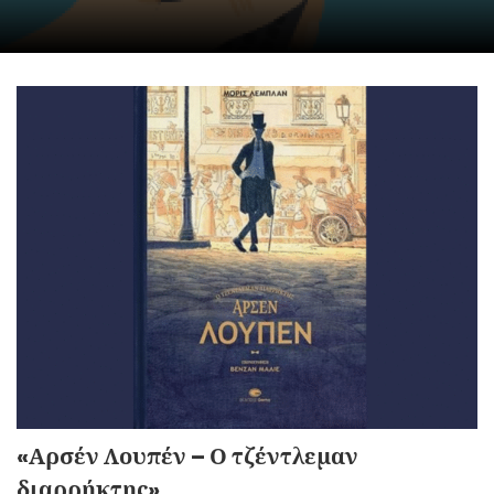
«Αρσέν Λουπέν – Ο τζέντλεμαν
διαρρήκτης»