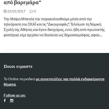
από βαρεμάρα”
22/01/2017
0
Την Μαίρη Μπενέα την παρακολουθούμε μέσα από την
τηλεόραση του ΣΚΑΪ και τις "Δικογραφίες". Τελείωσε τη Νομική
Σχολή της Αθήνας και έγινε δικηγόρος, ενώ, ήδη από πρωτοετής
φοιτήτρια, είχε αρχίσει να δουλεύει ως δημοσιογράφος, αφού…
Ποιοι ειμαστε
Το Online περιοδικό
με συνεντεύξεις και πολλά ενδιαφέροντα
θέματα.
Follow us on: