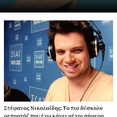
Στέφανος Νικολαΐδης: Tο πιο δύσκολο
ρεπορτάζ που έχω κάνει μέχρι σήμερα