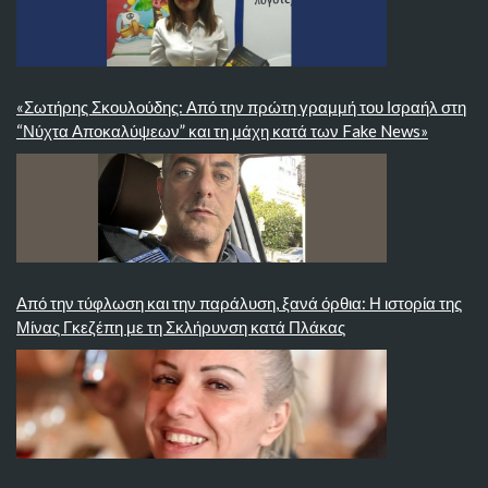
«Σωτήρης Σκουλούδης: Από την πρώτη γραμμή του Ισραήλ στη
“Νύχτα Αποκαλύψεων” και τη μάχη κατά των Fake News»
Από την τύφλωση και την παράλυση, ξανά όρθια: Η ιστορία της
Μίνας Γκεζέπη με τη Σκλήρυνση κατά Πλάκας