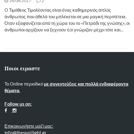
16/06/2017
2
O Τιμόθεος Τιμολέοντας είναι ένας καθημερινός απλός
άνθρωπος που άθελά του μπλέκεται σε μια μαγική περιπέτεια.
Όταν εξαφανίζεται από τη χώρα του το «Πετράδι της γνώσης», οι
άνθρωποι αρχίζουν να ξεχνούν ό,τι γνώριζαν μέχρι τότε και…
Ποιοι ειμαστε
Το Online περιοδικό
με συνεντεύξεις και πολλά ενδιαφέροντα
θέματα.
Follow us on:
Επικοινωνήστε μαζί μας:
info@thespotlight.gr