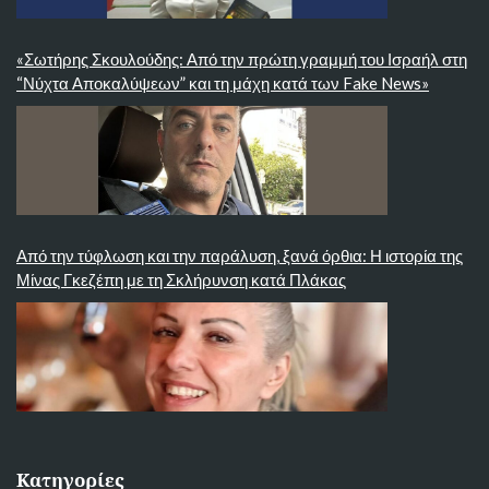
«Σωτήρης Σκουλούδης: Από την πρώτη γραμμή του Ισραήλ στη
“Νύχτα Αποκαλύψεων” και τη μάχη κατά των Fake News»
Από την τύφλωση και την παράλυση, ξανά όρθια: Η ιστορία της
Μίνας Γκεζέπη με τη Σκλήρυνση κατά Πλάκας
Κατηγορίες