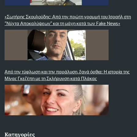
«Σωτήρης Σκουλούδης: Από την πρώτη γραμμή του Ισραήλ στη
“Νύχτα Αποκαλύψεων” και τη μάχη κατά των Fake News»
Από την τύφλωση και την παράλυση, ξανά όρθια: Η ιστορία της
Μίνας Γκεζέπη με τη Σκλήρυνση κατά Πλάκας
Κατηγορίες