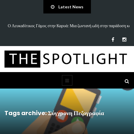
Latest News
ην παράδοση και
«Άννα Είσαι Καλά;»: Το νέο τραγούδι του Δημήτρη Πανανάκη
τη…
Tags archive: Σύγχρονη Πεζογραφία