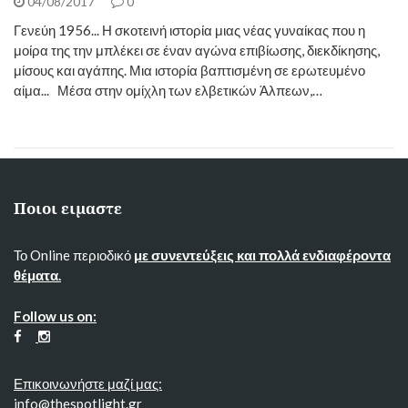
04/08/2017
0
Γενεύη 1956... Η σκοτεινή ιστορία μιας νέας γυναίκας που η
μοίρα της την μπλέκει σε έναν αγώνα επιβίωσης, διεκδίκησης,
μίσους και αγάπης. Μια ιστορία βαπτισμένη σε ερωτευμένο
αίμα... Μέσα στην ομίχλη των ελβετικών Άλπεων,…
Ποιοι ειμαστε
Το Online περιοδικό
με συνεντεύξεις και πολλά ενδιαφέροντα
θέματα.
Follow us on:
Επικοινωνήστε μαζί μας:
info@thespotlight.gr