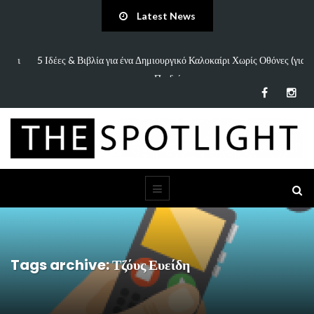
Latest News
πάει
5 Ιδέες & Βιβλία για ένα Δημιουργικό Καλοκαίρι Χωρίς Οθόνες (για
Παιδιά…
Tags archive: Τζόυς Ευείδη