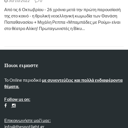
30/10/2022
0
Από τις 6 Οκτωβρίου - 26 χρόνια μετά την πρώτη παρουσίασή
της στο κοινό - η θρυλική νεοελληνική κωμωδία των Θανάση
Παπαθανασίου + Μιχάλη Ρεππα «Μπαμπάδες με Ρούμι» είναι
στο θέατρο Αλίκη! Πρωταγωνιστές η Βίκυ…
Ποιοι ειμαστε
Το Online περιοδικό
με συνεντεύξεις και πολλά ενδιαφέροντα
θέματα.
Follow us on:
Επικοινωνήστε μαζί μας:
info@thespotlight.gr