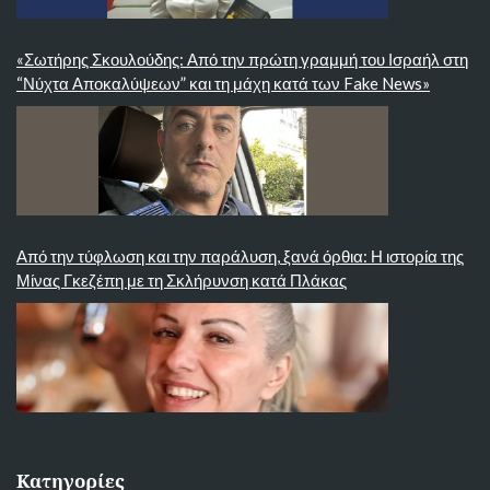
«Σωτήρης Σκουλούδης: Από την πρώτη γραμμή του Ισραήλ στη
“Νύχτα Αποκαλύψεων” και τη μάχη κατά των Fake News»
Από την τύφλωση και την παράλυση, ξανά όρθια: Η ιστορία της
Μίνας Γκεζέπη με τη Σκλήρυνση κατά Πλάκας
Κατηγορίες