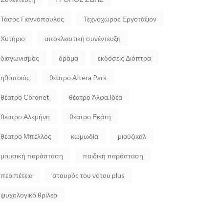
Τάσος Γιαννόπουλος
Τεχνοχώρος Εργοτάξιον
Χυτήριο
αποκλειστική συνέντευξη
διαγωνισμός
δράμα
εκδόσεις Διόπτρα
ηθοποιός
θέατρο Altera Pars
θέατρο Coronet
θέατρο Άλφα.Ιδέα
θέατρο Αλκμήνη
θέατρο Εκάτη
θέατρο Μπέλλος
κωμωδία
μιούζικαλ
μουσική παράσταση
παιδική παράσταση
περιπέτεια
σταυρός του νότου plus
ψυχολογικό θρίλερ