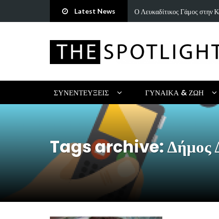
Latest News
ή ωδή στην παράδοση και τον…
«Άννα Είσαι Καλά;»: Το νέο τ
ΣΥΝΕΝΤΕΎΞΕΙΣ
ΓΥΝΑΊΚΑ & ΖΩΉ
Tags archive: Δήμος 