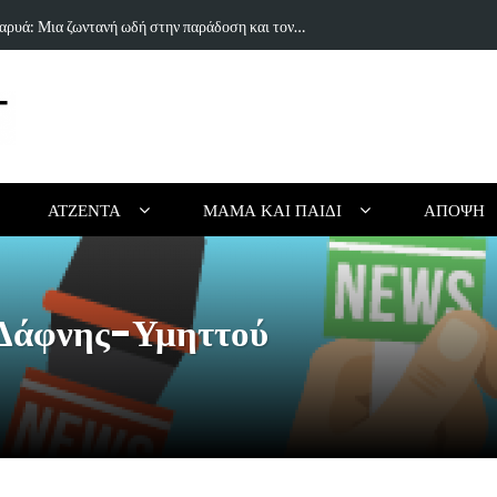
ραγούδι του Δημήτρη Πανανάκη που σπάει τη…
5 Ιδέες & Βι
ΑΤΖΈΝΤΑ
ΜΑΜΆ ΚΑΙ ΠΑΙΔΊ
ΆΠΟΨΗ
Δάφνης-Υμηττού