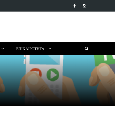
βλία για ένα Δημιουργικό Καλοκαίρι Χωρίς Οθόνες (για Παιδιά…
ΕΠΙΚΑΙΡΌΤΗΤΑ