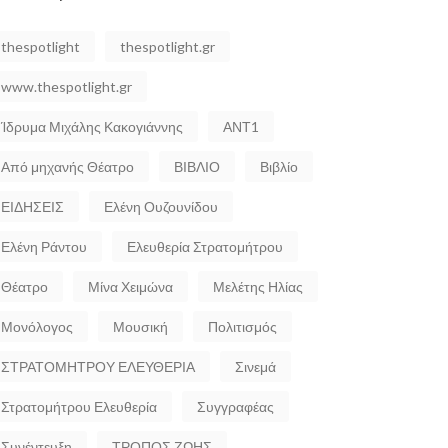
thespotlight
thespotlight.gr
www.thespotlight.gr
Ίδρυμα Μιχάλης Κακογιάννης
ΑΝΤ1
Από μηχανής Θέατρο
ΒΙΒΛΙΟ
Βιβλίο
ΕΙΔΗΣΕΙΣ
Ελένη Ουζουνίδου
Ελένη Ράντου
Ελευθερία Στρατομήτρου
Θέατρο
Μίνα Χειμώνα
Μελέτης Ηλίας
Μονόλογος
Μουσική
Πολιτισμός
ΣΤΡΑΤΟΜΗΤΡΟΥ ΕΛΕΥΘΕΡΙΑ
Σινεμά
Στρατομήτρου Ελευθερία
Συγγραφέας
Συνέντευξη
ΤΡΟΠΟΣ ΖΩΗΣ