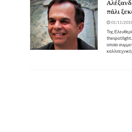
Αλέξανδ
πάλι ξε
01/11/201
Της Ελευθερ
thespotlight
οποία συμμετ
καλλιτεχνική