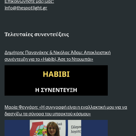
Επικοινωνήστε μαζί μας:
info@thespotlight.gr
Τελευταίες συνεντεύξεις
Δημήτρης Πανανάκης & Νικόλας Άδαμ: Αποκλειστική
συνέντευξη για το «Habibi, Άσε το Ντουμπάι»
Μαρία Φεγγάρη: «Η συγγραφή είναι η εναλλακτική μου για να
διασχίζω τα σύνορα του υπαρκτού κόσμου»