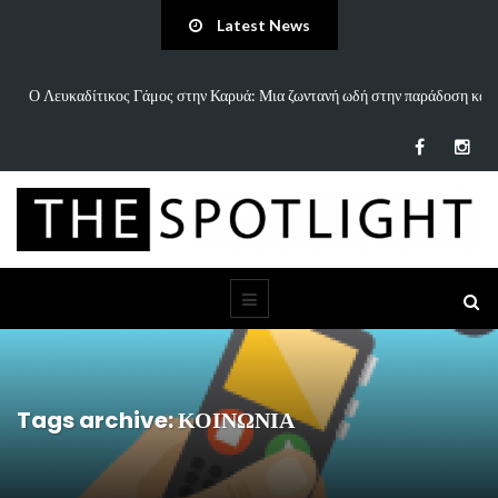
Latest News
άδοση και
«Άννα Είσαι Καλά;»: Το νέο τραγούδι του Δημήτρη Πανανάκη που σ
τη…
Tags archive: ΚΟΙΝΩΝΙΑ