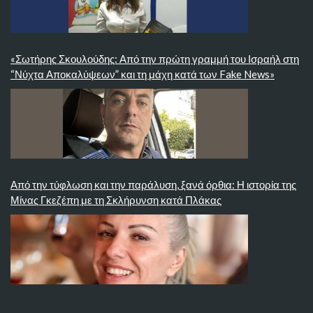
«Σωτήρης Σκουλούδης: Από την πρώτη γραμμή του Ισραήλ στη
“Νύχτα Αποκαλύψεων” και τη μάχη κατά των Fake News»
Από την τύφλωση και την παράλυση, ξανά όρθια: Η ιστορία της
Μίνας Γκεζέπη με τη Σκλήρυνση κατά Πλάκας