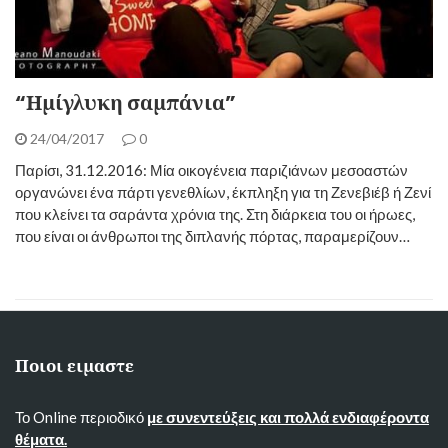
“Ημίγλυκη σαμπάνια”
24/04/2017
0
Παρίσι, 31.12.2016: Μία οικογένεια παριζιάνων μεσοαστών
οργανώνει ένα πάρτι γενεθλίων, έκπληξη για τη Ζενεβιέβ ή Ζενί
που κλείνει τα σαράντα χρόνια της. Στη διάρκεια του οι ήρωες,
που είναι οι άνθρωποι της διπλανής πόρτας, παραμερίζουν…
Ποιοι ειμαστε
Το Online περιοδικό
με συνεντεύξεις και πολλά ενδιαφέροντα
θέματα.