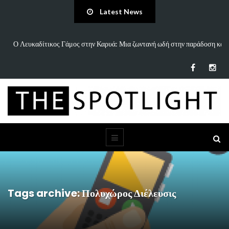
Latest News
δή στην παράδοση και
«Άννα Είσαι Καλά;»: Το νέο τραγούδι του Δημήτρη Παν
τη…
Tags archive: Πολυχώρος Διέλευσις