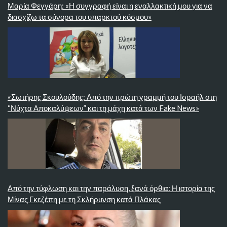
Μαρία Φεγγάρη: «Η συγγραφή είναι η εναλλακτική μου για να
διασχίζω τα σύνορα του υπαρκτού κόσμου»
«Σωτήρης Σκουλούδης: Από την πρώτη γραμμή του Ισραήλ στη
“Νύχτα Αποκαλύψεων” και τη μάχη κατά των Fake News»
Από την τύφλωση και την παράλυση, ξανά όρθια: Η ιστορία της
Μίνας Γκεζέπη με τη Σκλήρυνση κατά Πλάκας