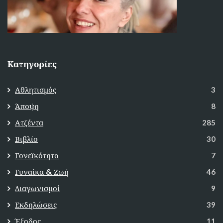
Κατηγορίες
Αθλητισμός
3
Άποψη
8
Ατζέντα
285
Βιβλίο
30
Γονεϊκότητα
7
Γυναίκα & Ζωή
46
Διαγωνισμοί
9
Εκδηλώσεις
39
Έξοδος
11