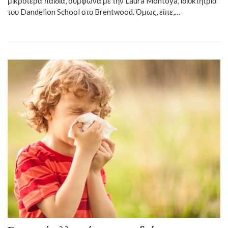
μικρότερα παιδιά, σύμφωνα με την Laura Montoya, ιδιοκτήτρια
του Dandelion School στο Brentwood. Όμως, είπε,…