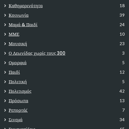
Καθημερινότητα
18
Κοινωνία
39
Μαμά & Παιδί
24
ΜΜΕ
10
Μουσική
23
Ο Λεωνίδας χωρίς τους 300
3
Ομορφιά
5
Παιδί
12
Πολιτική
5
Πολιτισμός
42
Πρόσωπα
13
Ρεπορτάζ
7
Σινεμά
34