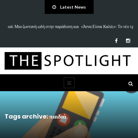
Latest News
 και
«Άννα Είσαι Καλά;»: Το νέο τραγούδι του Δημήτρη Πανανάκη που σπάει
τη…
Tags archive: παιδιά