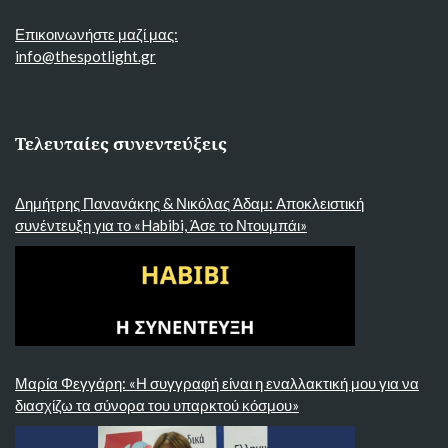
Επικοινωνήστε μαζί μας:
info@thespotlight.gr
Τελευταίες συνεντεύξεις
Δημήτρης Πανανάκης & Νικόλας Άδαμ: Αποκλειστική
συνέντευξη για το «Habibi, Άσε το Ντουμπάι»
Μαρία Φεγγάρη: «Η συγγραφή είναι η εναλλακτική μου για να
διασχίζω τα σύνορα του υπαρκτού κόσμου»